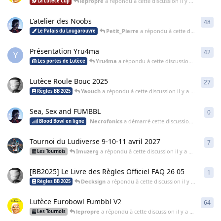
lepropre
a répondu à cette discussion
il y a 21 jours
La Lutèce Cup
L'atelier des Noobs
48
48
r
Petit_Pierre
a répondu à cette discussion
il
Le Palais du Lougarouvre
Présentation Yru4ma
42
42
r
Y
Yru4ma
a répondu à cette discussion
il y a 23 jo
Les portes de Lutèce
Lutèce Roule Bouc 2025
27
27
r
Yaouch
a répondu à cette discussion
il y a 24 jours
Règles BB 2025
Sea, Sex and FUMBBL
0
0
ré
Necrofonics
a démarré cette discussion
il y a un m
Blood Bowl en ligne
Tournoi du Ludiverse 9-10-11 avril 2027
7
7
ré
Imuzerg
a répondu à cette discussion
il y a un mois
Les Tournois
[BB2025] Le Livre des Règles Officiel FAQ 26 05
1
1
ré
Decksign
a répondu à cette discussion
il y a un mois
Règles BB 2025
Lutèce Eurobowl Fumbbl V2
64
64
r
lepropre
a répondu à cette discussion
il y a un mois
Les Tournois