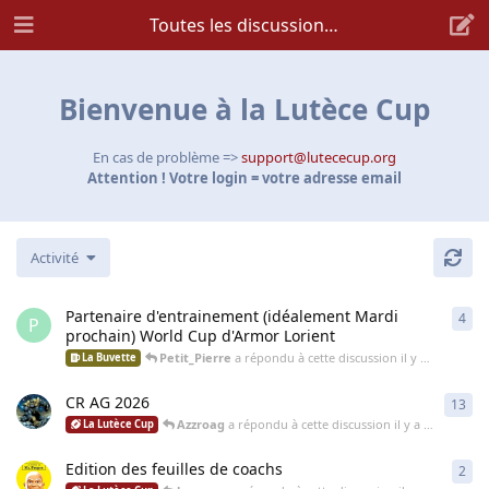
Toutes les discussions
Bienvenue à la Lutèce Cup
En cas de problème =>
support@lutececup.org
Attention ! Votre login = votre adresse email
Activité
Partenaire d'entrainement (idéalement Mardi
4
4
ré
P
prochain) World Cup d'Armor Lorient
Petit_Pierre
a répondu à cette discussion
il y a 20 jours
La Buvette
CR AG 2026
13
13
r
Azzroag
a répondu à cette discussion
il y a 20 jours
La Lutèce Cup
Edition des feuilles de coachs
2
2
ré