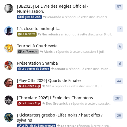
[BB2025] Le Livre des Règles Officiel -
57
57
r
Numérisation.
Scarabée
a répondu à cette discussion
9 juil.
Règles BB 2025
It's close to midnight...
2
2
ré
Necrofonics
a répondu à cette discussion
9 juil.
La Buvette
Tournoi à Courbevoie
6
6
ré
Alaric
a répondu à cette discussion
8 juil.
Les Tournois
Présentation Shamba
6
6
ré
schouf
a répondu à cette discussion
8 juil.
Les portes de Lutèce
[Play-Offs 2026] Quarts de Finales
44
44
r
SSB
a répondu à cette discussion
8 juil.
La Lutèce Cup
[Chocolate 2026] L'École des Champions
281
281
Doc Grotznick
a répondu à cette discussion
8 juil.
La Lutèce Cup
[Kickstarter] greebo -Elfes noirs / haut elfes /
29
29
r
sylvains
Laerthis
a répondu à cette discussion
7 juil.
Le Palais du Lougarouvre