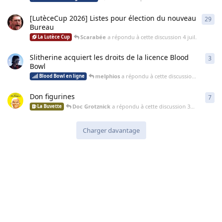
[LutèceCup 2026] Listes pour élection du nouveau
29
29
r
Bureau
Scarabée
a répondu à cette discussion
4 juil.
La Lutèce Cup
Slitherine acquiert les droits de la licence Blood
3
3
ré
Bowl
melphios
a répondu à cette discussion
3 juil.
Blood Bowl en ligne
Don figurines
7
7
ré
Doc Grotznick
a répondu à cette discussion
30 juin
La Buvette
Charger davantage