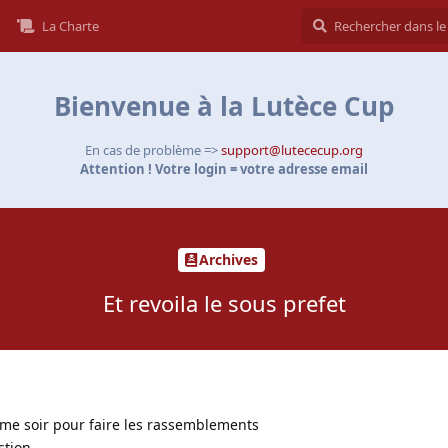
La Charte
Bienvenue à la Lutèce Cup
En cas de problème =>
support@lutececup.org
Attention ! Votre login = votre adresse email
Archives
Et revoila le sous prefet
me soir pour faire les rassemblements
stion