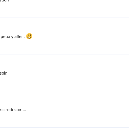
 peux y aller..
oir.
credi soir ...