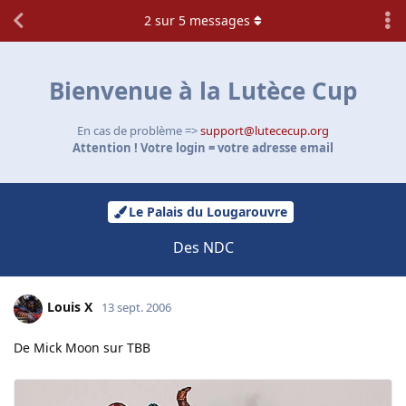
2
sur
5
messages
Bienvenue à la Lutèce Cup
En cas de problème =>
support@lutececup.org
Attention ! Votre login = votre adresse email
Le Palais du Lougarouvre
Des NDC
Louis X
13 sept. 2006
De Mick Moon sur TBB