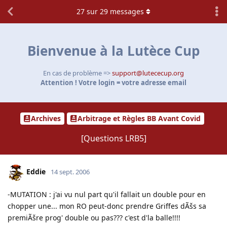
27
sur
29
messages
Bienvenue à la Lutèce Cup
En cas de problème =>
support@lutececup.org
Attention ! Votre login = votre adresse email
Archives
Arbitrage et Règles BB Avant Covid
[Questions LRB5]
Eddie
14 sept. 2006
-MUTATION : j'ai vu nul part qu'il fallait un double pour en
chopper une... mon RO peut-donc prendre Griffes dÃšs sa
premiÃšre prog' double ou pas??? c'est d'la balle!!!!