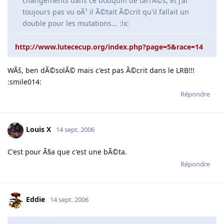
changements dans ce bouquin de tarrÃ©s, et j'ai
toujours pas vu oÃ¹ il Ã©tait Ã©crit qu'il fallait un
double pour les mutations... :lx:
http://www.lutececup.org/index.php?page=5&race=14
WÃš, ben dÃ©solÃ© mais c'est pas Ã©crit dans le LRB!!!
:smile014:
Répondre
Louis X
14 sept. 2006
C'est pour Ã§a que c'est une bÃ©ta.
Répondre
Eddie
14 sept. 2006