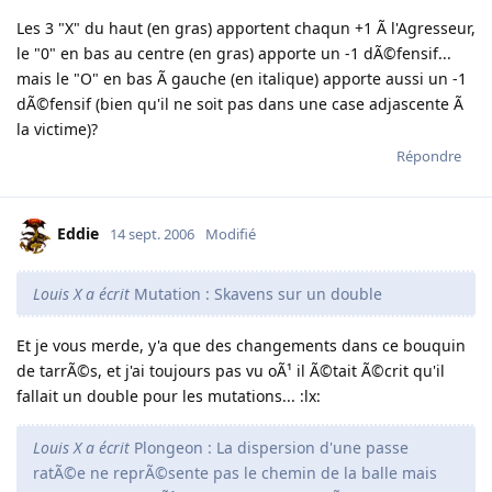
Les 3 "X" du haut (en gras) apportent chaqun +1 Ã l'Agresseur,
le "0" en bas au centre (en gras) apporte un -1 dÃ©fensif...
mais le "O" en bas Ã gauche (en italique) apporte aussi un -1
dÃ©fensif (bien qu'il ne soit pas dans une case adjascente Ã
la victime)?
Répondre
Eddie
14 sept. 2006
Modifié
Louis X a écrit
Mutation : Skavens sur un double
Et je vous merde, y'a que des changements dans ce bouquin
de tarrÃ©s, et j'ai toujours pas vu oÃ¹ il Ã©tait Ã©crit qu'il
fallait un double pour les mutations... :lx:
Louis X a écrit
Plongeon : La dispersion d'une passe
ratÃ©e ne reprÃ©sente pas le chemin de la balle mais