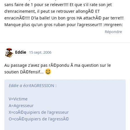
sans faire de 1 pour se relever!!!! Et que s'il rate son jet
d'enracinement, il peut se retrouver allongÃ© ET
enracinÃ©!!!! D'la balle! Un bon gros HA attachÃ© par terre!!!
Manque plus qu'un gros ruban pour l'agresseur!!! :mrgreen:
Répondre
Eddie
15 sept. 2006
Au passage z'avez pas rÃ©pondu Ã ma question sur le
soutien DÃ©fensif...
Eddie a écrit
AGRESSION :
V=Victime
A=Agresseur
X=coÃ©quipiers de l'agresseur
O=coÃ©quipiers de l'agressÃ©