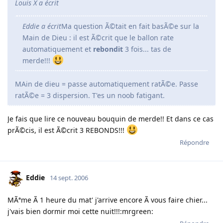
Louis X a écrit
Eddie a écrit
Ma question Ã©tait en fait basÃ©e sur la
Main de Dieu : il est Ã©crit que le ballon rate
automatiquement et
rebondit
3 fois... tas de
merde!!!
MAin de dieu = passe automatiquement ratÃ©e. Passe
ratÃ©e = 3 dispersion. T'es un noob fatigant.
Je fais que lire ce nouveau bouquin de merde!! Et dans ce cas
prÃ©cis, il est Ã©crit 3 REBONDS!!!
Répondre
Eddie
14 sept. 2006
MÃªme Ã 1 heure du mat' j'arrive encore Ã vous faire chier...
j'vais bien dormir moi cette nuit!!!:mrgreen: