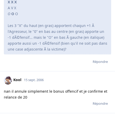
X X X
A V X
O
O
O
Les 3 "X" du haut (en gras) apportent chaqun +1 Ã
l'Agresseur, le "0" en bas au centre (en gras) apporte un
-1 dÃ©fensif... mais le "O" en bas Ã gauche (en italique)
apporte aussi un -1 dÃ©fensif (bien qu'il ne soit pas dans
une case adjascente Ã la victime)?
Répondre
Kool
15 sept. 2006
nan il annule simplement le bonus offencif et je confirme et
relance de 20
Répondre