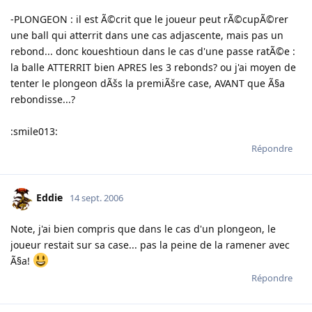
-PLONGEON : il est Ã©crit que le joueur peut rÃ©cupÃ©rer
une ball qui atterrit dans une cas adjascente, mais pas un
rebond... donc koueshtioun dans le cas d'une passe ratÃ©e :
la balle ATTERRIT bien APRES les 3 rebonds? ou j'ai moyen de
tenter le plongeon dÃšs la premiÃšre case, AVANT que Ã§a
rebondisse...?
:smile013:
Répondre
Eddie
14 sept. 2006
Note, j'ai bien compris que dans le cas d'un plongeon, le
joueur restait sur sa case... pas la peine de la ramener avec
Ã§a!
Répondre