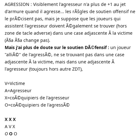
AGRESSION : Visiblement l'agresseur n'a plus de +1 au jet
d'armure quand il agresse... les rÃšgles de soutien offensif ne
le prÃ©cisent pas, mais je suppose que les joueurs qui
assistent l'agresseur doivent Ã©galement se trouver (hors
zone de tacle adverse) dans une case adjascente Ã la victime
(Ã§a Ã§a change pas).
Mais j'ai plus de doute sur le soutien DÃ©fensif :
un joueur
"alliÃ©" de l'agressÃ©, ne se trouvant pas dans une case
adjascente Ã la victime, mais dans une adjascente Ã
l'agresseur (toujours hors autre ZDT),
V=Victime
A=Agresseur
X=coÃ©quipiers de l'agresseur
O=coÃ©quipiers de l'agressÃ©
X X X
A V X
O
O
O