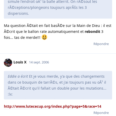
simule l'endroit oÃ¹ la balle atterrit. On rÃ©sout les
rÃ©ceptions/plongeons toujours aprÃšs les 3
dispersions.
Ma question Ã©tait en fait basÃ©e sur la Main de Dieu : il est
Ã©crit que le ballon rate automatiquement et
rebondit
3
fois... tas de merde!!!
Répondre
Louis X
14 sept. 2006
Eddie a écrit
Et je vous merde, y'a que des changements
dans ce bouquin de tarrÃ©s, et j'ai toujours pas vu oÃ¹ il
Ã©tait Ã©crit qu'il fallait un double pour les mutations...
:lx:
http://www.lutececup.org/index.php?page=5&race=14
Répondre