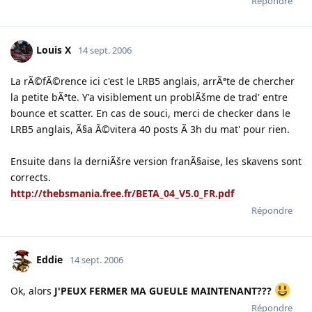
Répondre
Louis X
14 sept. 2006
La rÃ©fÃ©rence ici c'est le LRB5 anglais, arrÃªte de chercher
la petite bÃªte. Y'a visiblement un problÃšme de trad' entre
bounce et scatter. En cas de souci, merci de checker dans le
LRB5 anglais, Ã§a Ã©vitera 40 posts Ã 3h du mat' pour rien.
Ensuite dans la derniÃšre version franÃ§aise, les skavens sont
corrects.
http://thebsmania.free.fr/BETA_04_V5.0_FR.pdf
Répondre
Eddie
14 sept. 2006
Ok, alors
J'PEUX FERMER MA GUEULE MAINTENANT???
Répondre