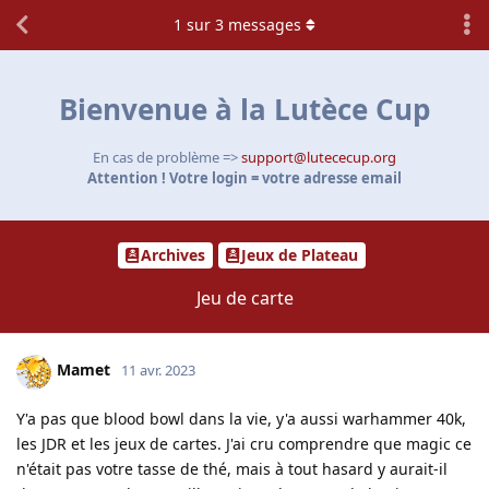
1
sur
3
messages
Bienvenue à la Lutèce Cup
En cas de problème =>
support@lutececup.org
Attention ! Votre login = votre adresse email
Archives
Jeux de Plateau
Jeu de carte
Mamet
11 avr. 2023
Y'a pas que blood bowl dans la vie, y'a aussi warhammer 40k,
les JDR et les jeux de cartes. J'ai cru comprendre que magic ce
n'était pas votre tasse de thé, mais à tout hasard y aurait-il