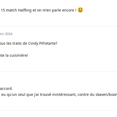
en 15 match Halfling et on m'en parle encore !
évr. 2024
s les traits de Cindy Pifretarte?
nte la cuisinière!
'accord.
i eu qu'un seul que j'ai trouvé inintéressant, contre du skaven/bo