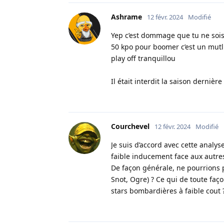
Ashrame
12 févr. 2024
Modifié
Yep c’est dommage que tu ne sois
50 kpo pour boomer c’est un mutl
play off tranquillou
Il était interdit la saison derniè
Courchevel
12 févr. 2024
Modifié
Je suis d’accord avec cette analy
faible inducement face aux autres
De façon générale, ne pourrions p
Snot, Ogre) ? Ce qui de toute faç
stars bombardières à faible cout 