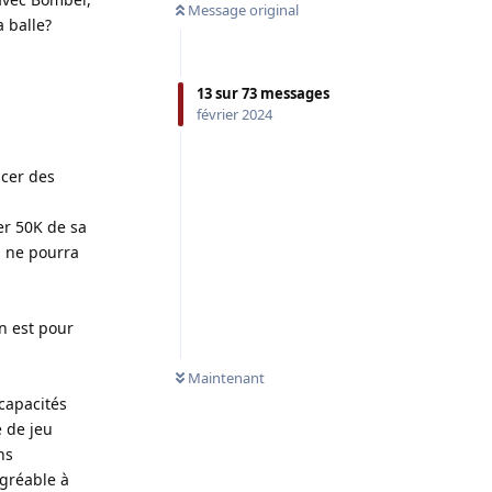
Message original
a balle?
13
sur
73
messages
février 2024
ncer des
er 50K de sa
d ne pourra
n est pour
Maintenant
 capacités
e de jeu
ns
gréable à