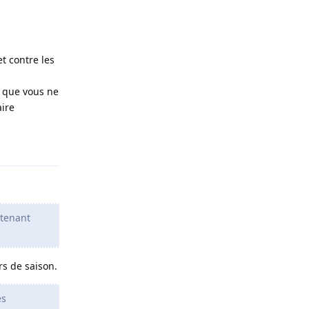
et contre les
is que vous ne
aire
Répondre
ntenant
rs de saison.
es