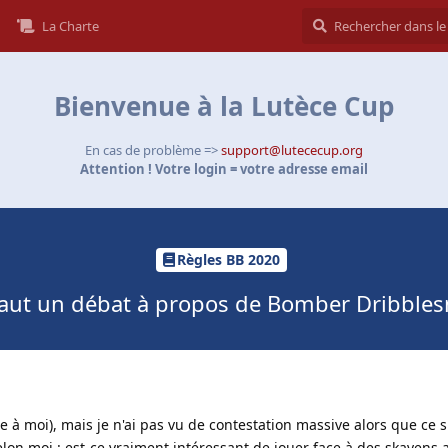
La Charte
Bienvenue à la Lutèce Cup
En cas de problème =>
support@lutececup.org
Attention ! Votre login = votre adresse email
Règles BB 2020
 faut un débat à propos de Bomber Dribbles
te à moi), mais je n'ai pas vu de contestation massive alors que ce s
selon moi : est-ce vraiment intéressant de jouer face à des skavens