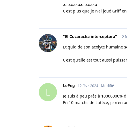
:o:o:o:o:o:o:o:o:o:o
C'est plus que je n'ai joué Griff 
"El Cucaracha interceptora"
12 f
Et quid de son acolyte humaine sou
C'est qu'elle est tout aussi puissa
LePeg
12 févr. 2024
Modifié
L
Je suis à peu près à 10000000% d
En 10 matchs de Lutèce, je n'en a