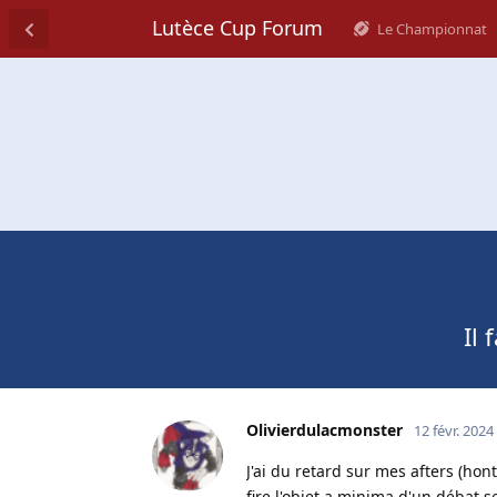
Lutèce Cup Forum
Le Championnat
Il
Olivierdulacmonster
12 févr. 2024
J'ai du retard sur mes afters (hon
fire l'objet a minima d'un débat 