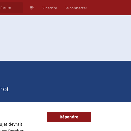
S'inscrire
Se connecter
not
Répondre
ujet devrait
 avec Bomber,