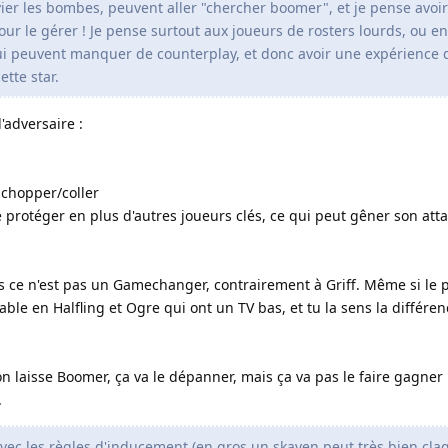
ier les bombes, peuvent aller "chercher boomer", et je pense avoir
pour le gérer ! Je pense surtout aux joueurs de rosters lourds, ou e
i peuvent manquer de counterplay, et donc avoir une expérience 
tte star.
'adversaire :
e chopper/coller
 protéger en plus d'autres joueurs clés, ce qui peut gêner son att
 ce n'est pas un Gamechanger, contrairement à Griff. Même si le pr
able en Halfling et Ogre qui ont un TV bas, et tu la sens la différen
 laisse Boomer, ça va le dépanner, mais ça va pas le faire gagner
.
avec les règles d'inducement (en gros un skaven peut très bien cla