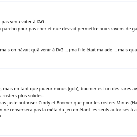
 pas venu voter à l’AG …
i parcho pour pas cher et que devrait permettre aux skavens de g
re mais on nàvait qu’à venir à l’AG … (ma fille était malade … mais 
se, mais en tant que joueur minus (gob), boomer est un des rares 
 rosters plus solides.
as juste autoriser Cindy et Boomer que pour les rosters Minus (Ha
on ne renversera pas la méta du jeu en étant les seuls autorisés à 
?