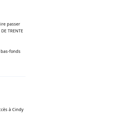
s
ire passer
US DE TRENTE
s bas-fonds
Répondre
ccès à Cindy
Répondre