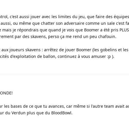
trol, c'est aussi jouer avec les limites du jeu, que faire des équipe
e aussi, ou même que chatter son adversaire comme un sale c'est fa
e mais je répondrais que quand je vois que Boomer a été pris PL
airement par des skavens, perso ça me rend un peu chafouin.
aux joueurs skavens : arrêtez de jouer Boomer (les gobelins et le
ités d'exploitation de ballon, continuez à vous amuser :p ).
MONDE!
sur les bases de ce que tu avances, car même si l'autre team avait a
sur du Verdun plus que du BloodBowl.