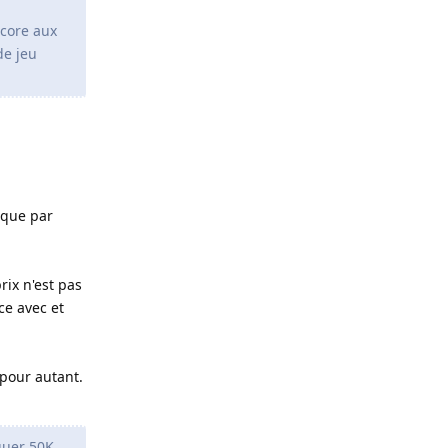
ncore aux
de jeu
aque par
ix n'est pas
ce avec et
 pour autant.
quer 50K