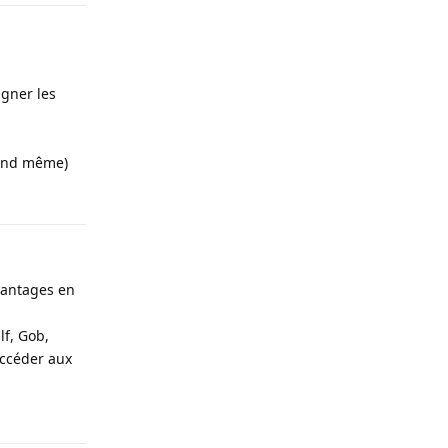
agner les
quand même)
Répondre
avantages en
lf, Gob,
accéder aux
Répondre