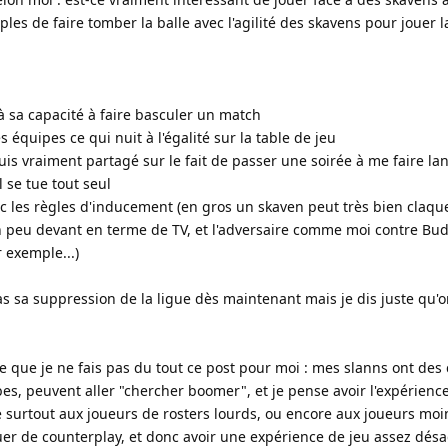
ples de faire tomber la balle avec l'agilité des skavens pour jouer l
 à sa capacité à faire basculer un match
es équipes ce qui nuit à l'égalité sur la table de jeu
e suis vraiment partagé sur le fait de passer une soirée à me faire la
 se tue tout seul
ec les règles d'inducement (en gros un skaven peut très bien claqu
 un peu devant en terme de TV, et l'adversaire comme moi contre Bu
 exemple...)
s sa suppression de la ligue dès maintenant mais je dis juste qu'o
e que je ne fais pas du tout ce post pour moi : mes slanns ont des
s, peuvent aller "chercher boomer", et je pense avoir l'expérienc
se surtout aux joueurs de rosters lourds, ou encore aux joueurs moi
r de counterplay, et donc avoir une expérience de jeu assez désa