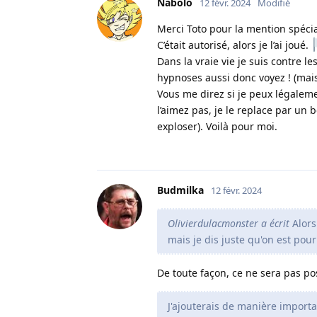
Nabolo
12 févr. 2024
Modifié
Merci Toto pour la mention spécia
C’était autorisé, alors je l’ai joué.
Dans la vraie vie je suis contre le
hypnoses aussi donc voyez ! (mais 
Vous me direz si je peux légalemen
l’aimez pas, je le replace par un 
exploser). Voilà pour moi.
Budmilka
12 févr. 2024
Olivierdulacmonster a écrit
Alors
mais je dis juste qu'on est pour
De toute façon, ce ne sera pas pos
J'ajouterais de manière importa