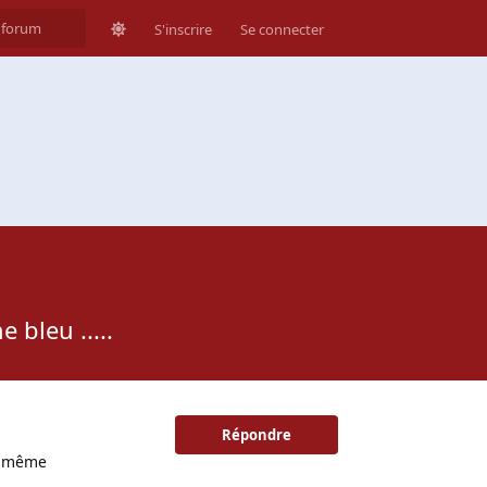
S'inscrire
Se connecter
 bleu .....
Répondre
ue même