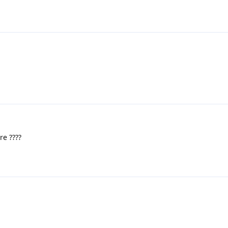
re ????