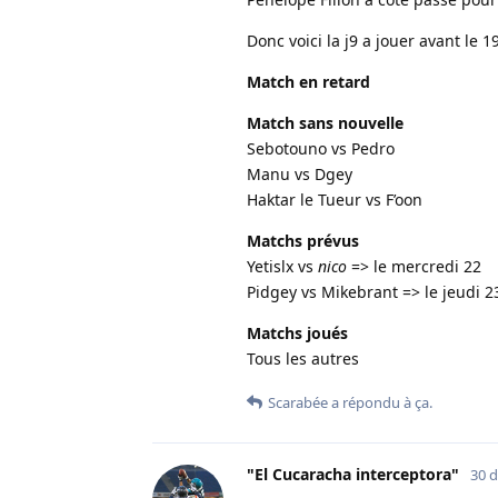
Donc voici la j9 a jouer avant le 1
Match en retard
Match sans nouvelle
Sebotouno vs Pedro
Manu vs Dgey
Haktar le Tueur vs F’oon
Matchs prévus
Yetislx vs
nico
=> le mercredi 22
Pidgey vs Mikebrant => le jeudi 2
Matchs joués
Tous les autres
Scarabée
a répondu à ça.
"El Cucaracha interceptora"
30 d