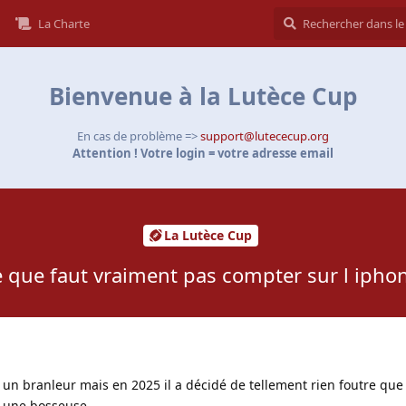
La Charte
Bienvenue à la Lutèce Cup
En cas de problème =>
support@lutececup.org
Attention ! Votre login = votre adresse email
La Lutèce Cup
ce que faut vraiment pas compter sur l iphone
jà un branleur mais en 2025 il a décidé de tellement rien foutre q
r une bosseuse …..