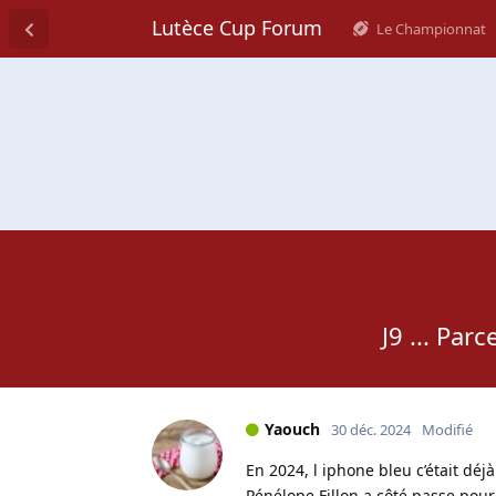
Lutèce Cup Forum
Le Championnat
J9 ... Par
Yaouch
30 déc. 2024
Modifié
En 2024, l iphone bleu c’était dé
Pénélope Fillon a côté passe pou