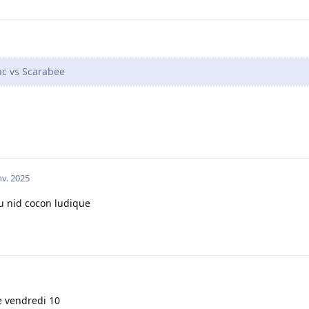
c vs Scarabee
nv. 2025
au nid cocon ludique
e vendredi 10