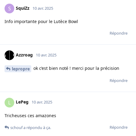
SquiZz
S
10 avr. 2025
Info importante pour le Lutèce Bowl
Répondre
Azzroag
10 avr. 2025
ok c’est bien noté ! merci pour la précision
lepropre
Répondre
LePeg
L
10 avr. 2025
Tricheuses ces amazones
Répondre
schouf
a répondu à ça.