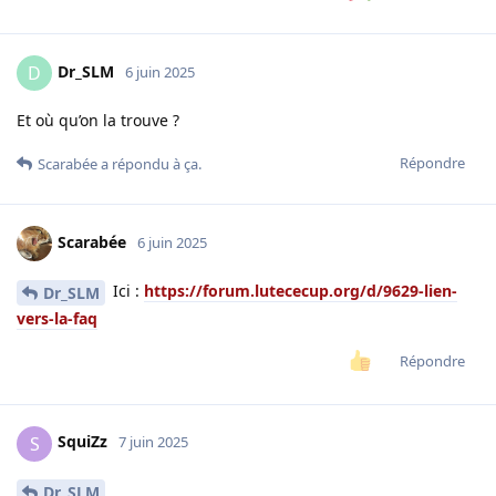
Dr_SLM
D
6 juin 2025
Et où qu’on la trouve ?
Répondre
Scarabée
a répondu à ça.
Scarabée
6 juin 2025
Ici :
https://forum.lutececup.org/d/9629-lien-
Dr_SLM
vers-la-faq
Répondre
SquiZz
S
7 juin 2025
Dr_SLM