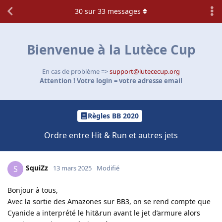
30
sur
33
messages
Bienvenue à la Lutèce Cup
En cas de problème =>
support@lutececup.org
Attention ! Votre login = votre adresse email
Règles BB 2020
Ordre entre Hit & Run et autres jets
SquiZz
S
13 mars 2025
Modifié
Bonjour à tous,
Avec la sortie des Amazones sur BB3, on se rend compte que
Cyanide a interprété le hit&run avant le jet d’armure alors