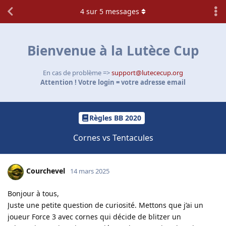
4
sur
5
messages
Bienvenue à la Lutèce Cup
En cas de problème =>
support@lutececup.org
Attention ! Votre login = votre adresse email
Règles BB 2020
Cornes vs Tentacules
Courchevel
14 mars 2025
Bonjour à tous,
Juste une petite question de curiosité. Mettons que j’ai un
joueur Force 3 avec cornes qui décide de blitzer un