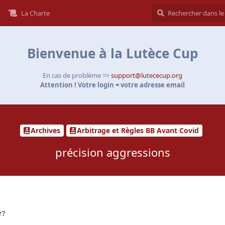
La Charte
Bienvenue à la Lutèce Cup
En cas de problème =>
support@lutececup.org
Attention ! Votre login = votre adresse email
Archives
Arbitrage et Règles BB Avant Covid
précision aggressions
r?