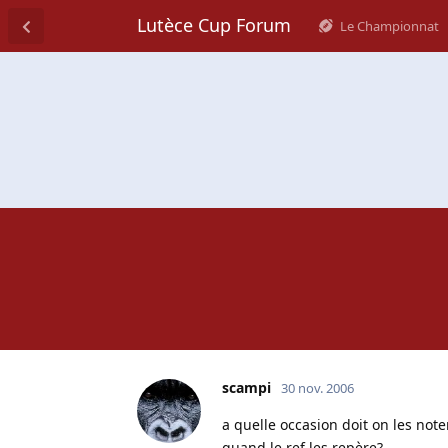
Lutèce Cup Forum
Le Championnat
scampi
30 nov. 2006
a quelle occasion doit on les note
quand le ref les repère?