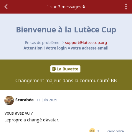
1
sur
3
messages
Bienvenue à la Lutèce Cup
En cas de problème =>
support@lutececup.org
Attention ! Votre login = votre adresse email
La Buvette
Changement majeur dans la communauté BB
Scarabée
11 juin 2025
Vous avez vu ?
Lepropre a changé d’avatar.
Répondre
3