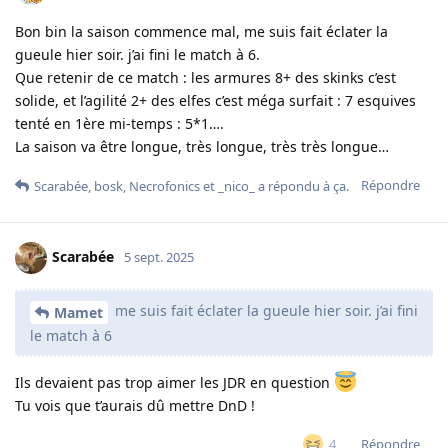
Bon bin la saison commence mal, me suis fait éclater la
gueule hier soir. j’ai fini le match à 6.
Que retenir de ce match : les armures 8+ des skinks c’est
solide, et l’agilité 2+ des elfes c’est méga surfait : 7 esquives
tenté en 1ère mi-temps : 5*1….
La saison va être longue, très longue, très très longue…
Répondre
Scarabée
,
bosk
,
Necrofonics
et
_nico_
a répondu à ça.
Scarabée
5 sept. 2025
me suis fait éclater la gueule hier soir. j’ai fini
Mamet
le match à 6
Ils devaient pas trop aimer les JDR en question
Tu vois que t’aurais dû mettre DnD !
Répondre
4