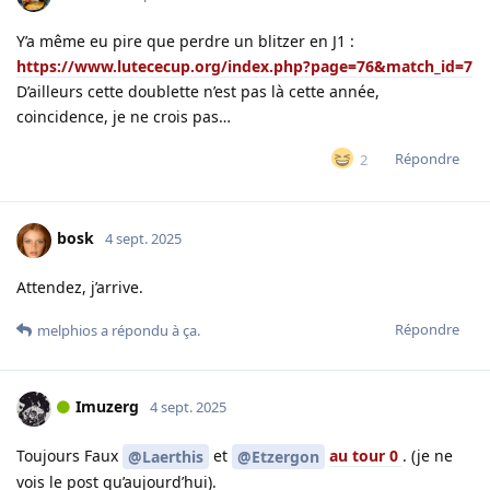
Y’a même eu pire que perdre un blitzer en J1 :
https://www.lutececup.org/index.php?page=76&match_id=7
D’ailleurs cette doublette n’est pas là cette année,
coincidence, je ne crois pas…
Répondre
2
bosk
4 sept. 2025
Attendez, j’arrive.
Répondre
melphios
a répondu à ça.
Imuzerg
4 sept. 2025
Toujours Faux
et
au tour 0
. (je ne
@Laerthis
@Etzergon
vois le post qu’aujourd’hui).