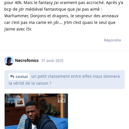
pour 40k. Mais le fantasy j’ai vraiment pas accroché. Après y’a
bcp de jdr médiéval fantastique que j’ai pas aimé :
Warhammer, Donjons et dragons, le seigneur des anneaux
car c’est pas ma came en jdr…. Jrtm c’est quasi le seul que
j’aime avec l5r.
Répondre
Necrofonics
31 août 2025
un petit classement entre elfes nous donnera
cosius
la vérité de la saison ?