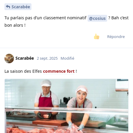
Scarabée
Tu parlais pas d’un classement nominatif
? Bah c’est
@cosius
bon alors !
Répondre
Scarabée
2 sept. 2025
Modifié
La saison des Elfes
commence fort
!