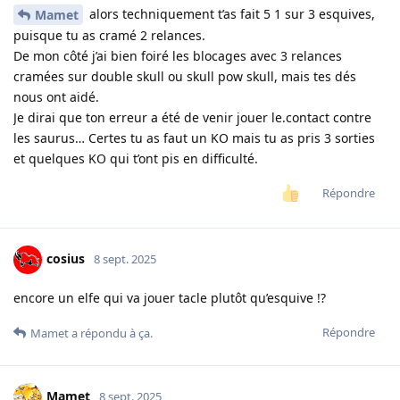
alors techniquement t’as fait 5 1 sur 3 esquives,
Mamet
puisque tu as cramé 2 relances.
De mon côté j’ai bien foiré les blocages avec 3 relances
cramées sur double skull ou skull pow skull, mais tes dés
nous ont aidé.
Je dirai que ton erreur a été de venir jouer le.contact contre
les saurus… Certes tu as faut un KO mais tu as pris 3 sorties
et quelques KO qui t’ont pis en difficulté.
Répondre
cosius
8 sept. 2025
encore un elfe qui va jouer tacle plutôt qu’esquive !?
Répondre
Mamet
a répondu à ça.
Mamet
8 sept. 2025