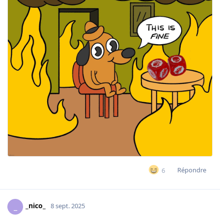
Répondre
6
_nico_
_
8 sept. 2025