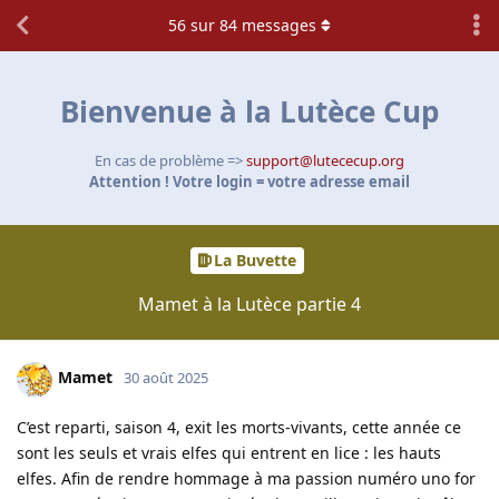
56
sur
84
messages
Bienvenue à la Lutèce Cup
En cas de problème =>
support@lutececup.org
Attention ! Votre login = votre adresse email
La Buvette
Mamet à la Lutèce partie 4
Mamet
30 août 2025
C’est reparti, saison 4, exit les morts-vivants, cette année ce
sont les seuls et vrais elfes qui entrent en lice : les hauts
elfes. Afin de rendre hommage à ma passion numéro uno for