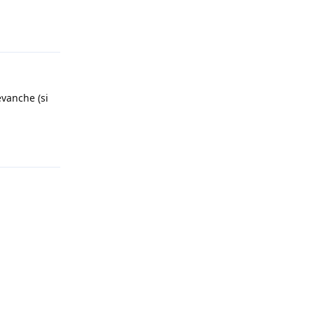
Répondre
evanche (si
Répondre