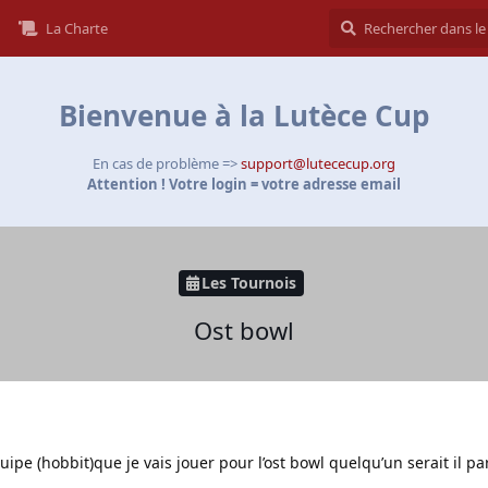
La Charte
Bienvenue à la Lutèce Cup
En cas de problème =>
support@lutececup.org
Attention ! Votre login = votre adresse email
Les Tournois
Ost bowl
quipe (hobbit)que je vais jouer pour l’ost bowl quelqu’un serait il p