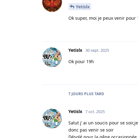
Yetislx
Ok super, moi je peux venir pour 
Yetislx
30 sept. 2025
Ok pour 19h
7 JOURS
PLUS TARD
Yetislx
7 oct. 2025
Salut j’ ai un soucis pour se soir
donc pas venir se soir
Désolé pour la gêne occasionnée