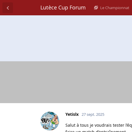
Lutèce Cup Forum
Le Championnat
Yetislx
27 sept. 2025
Salut à tous je voudrais tester l’é
faire un match d’entraînement