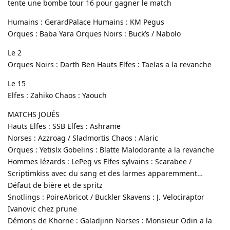
tente une bombe tour 16 pour gagner le match
Humains : GerardPalace Humains : KM Pegus
Orques : Baba Yara Orques Noirs : Buck’s / Nabolo
Le 2
Orques Noirs : Darth Ben Hauts Elfes : Taelas a la revanche
Le 15
Elfes : Zahiko Chaos : Yaouch
MATCHS JOUÉS
Hauts Elfes : SSB Elfes : Ashrame
Norses : Azzroag / Sladmortis Chaos : Alaric
Orques : Yetislx Gobelins : Blatte Malodorante a la revanche
Hommes lézards : LePeg vs Elfes sylvains : Scarabee /
Scriptimkiss avec du sang et des larmes apparemment…
Défaut de bière et de spritz
Snotlings : PoireAbricot / Buckler Skavens : J. Velociraptor
Ivanovic chez prune
Démons de Khorne : Galadjinn Norses : Monsieur Odin a la