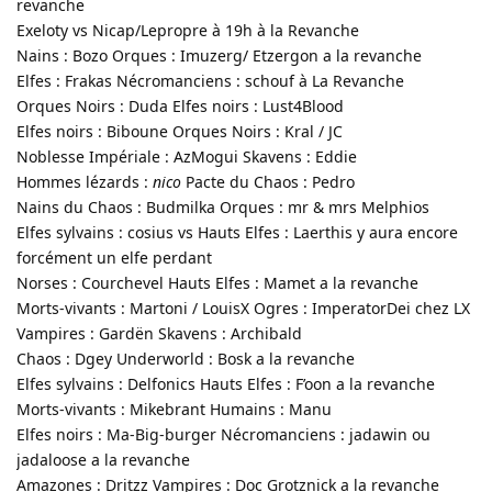
revanche
Exeloty vs Nicap/Lepropre à 19h à la Revanche
Nains : Bozo Orques : Imuzerg/ Etzergon a la revanche
Elfes : Frakas Nécromanciens : schouf à La Revanche
Orques Noirs : Duda Elfes noirs : Lust4Blood
Elfes noirs : Biboune Orques Noirs : Kral / JC
Noblesse Impériale : AzMogui Skavens : Eddie
Hommes lézards :
nico
Pacte du Chaos : Pedro
Nains du Chaos : Budmilka Orques : mr & mrs Melphios
Elfes sylvains : cosius vs Hauts Elfes : Laerthis y aura encore
forcément un elfe perdant
Norses : Courchevel Hauts Elfes : Mamet a la revanche
Morts-vivants : Martoni / LouisX Ogres : ImperatorDei chez LX
Vampires : Gardën Skavens : Archibald
Chaos : Dgey Underworld : Bosk a la revanche
Elfes sylvains : Delfonics Hauts Elfes : F’oon a la revanche
Morts-vivants : Mikebrant Humains : Manu
Elfes noirs : Ma-Big-burger Nécromanciens : jadawin ou
jadaloose a la revanche
Amazones : Dritzz Vampires : Doc Grotznick a la revanche