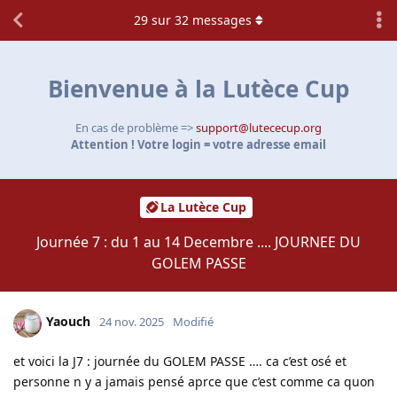
29
sur
32
messages
Bienvenue à la Lutèce Cup
En cas de problème =>
support@lutececup.org
Attention ! Votre login = votre adresse email
La Lutèce Cup
Journée 7 : du 1 au 14 Decembre .... JOURNEE DU
GOLEM PASSE
Yaouch
24 nov. 2025
Modifié
et voici la J7 : journée du GOLEM PASSE …. ca c’est osé et
personne n y a jamais pensé aprce que c’est comme ca quon