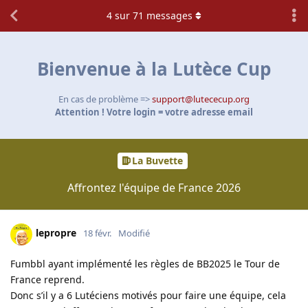
4
sur
71
messages
Bienvenue à la Lutèce Cup
En cas de problème =>
support@lutececup.org
Attention ! Votre login = votre adresse email
La Buvette
Affrontez l'équipe de France 2026
lepropre
18 févr.
Modifié
Fumbbl ayant implémenté les règles de BB2025 le Tour de
France reprend.
Donc s’il y a 6 Lutéciens motivés pour faire une équipe, cela