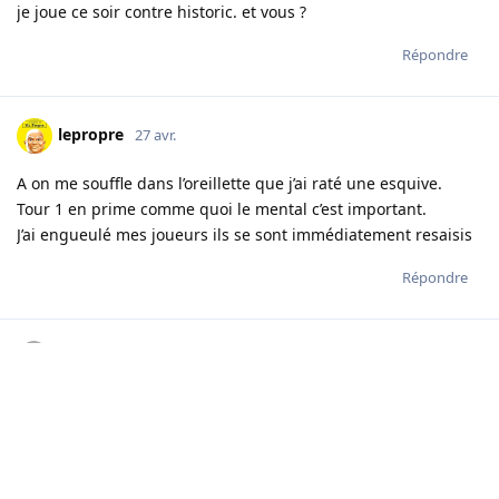
je joue ce soir contre historic. et vous ?
Répondre
lepropre
27 avr.
A on me souffle dans l’oreillette que j’ai raté une esquive.
Tour 1 en prime comme quoi le mental c’est important.
J’ai engueulé mes joueurs ils se sont immédiatement resaisis
Répondre
martoni
27 avr.
on me souffle que ce fut une belle soirée ^^
bravo Azz et lepropre
pour le moment 2victoires et 1 nul (ODL) contre l’EDF