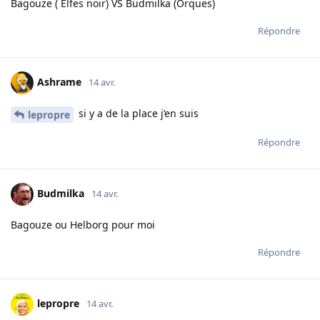
Bagouze ( Elfes noir) VS Budmilka (Orques)
Répondre
Ashrame
14 avr.
si y a de la place j’en suis
lepropre
Répondre
Budmilka
14 avr.
Bagouze ou Helborg pour moi
Répondre
lepropre
14 avr.