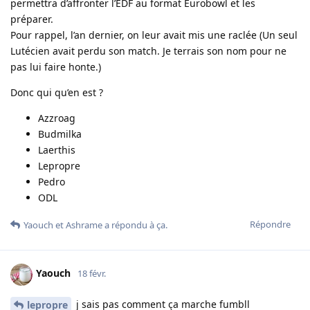
permettra d’affronter l’EDF au format Eurobowl et les
préparer.
Pour rappel, l’an dernier, on leur avait mis une raclée (Un seul
Lutécien avait perdu son match. Je terrais son nom pour ne
pas lui faire honte.)
Donc qui qu’en est ?
Azzroag
Budmilka
Laerthis
Lepropre
Pedro
ODL
Répondre
Yaouch
et
Ashrame
a répondu à ça.
Yaouch
18 févr.
j sais pas comment ça marche fumbll
lepropre