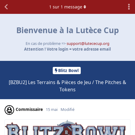
1
sur
1
message
Bienvenue à la Lutèce Cup
En cas de problème =>
support@lutececup.org
Attention ! Votre login = votre adresse email
Blitz Bowl
[BZBU2] Les Terrains & Pièces de Jeu / The Pitches &
Tokens
Commissaire
15 mai
Modifié