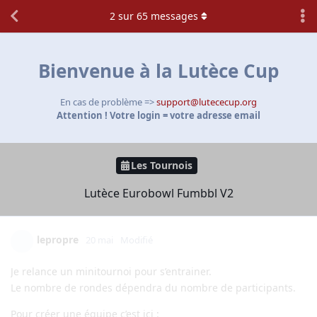
2
sur
65
messages
Bienvenue à la Lutèce Cup
En cas de problème =>
support@lutececup.org
Attention ! Votre login = votre adresse email
Les Tournois
Lutèce Eurobowl Fumbbl V2
lepropre
20 mai
Modifié
Je relance un minitournoi pour s’entrainer.
Le nombre de rondes dépendra du nombre de participants.
Pour créer une équipe c’est ici :