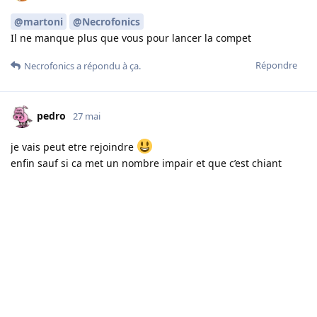
@martoni
@Necrofonics
Il ne manque plus que vous pour lancer la compet
Répondre
Necrofonics
a répondu à ça.
pedro
27 mai
je vais peut etre rejoindre
enfin sauf si ca met un nombre impair et que c’est chiant
Répondre
lepropre
a répondu à ça.
lepropre
27 mai
viendez je vais me demerder
pedro
Répondre