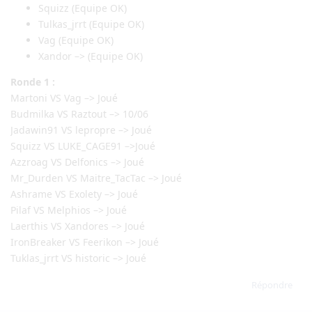
Squizz (Equipe OK)
Tulkas_jrrt (Equipe OK)
Vag (Equipe OK)
Xandor –> (Equipe OK)
Ronde 1 :
Martoni VS Vag –> Joué
Budmilka VS Raztout –> 10/06
Jadawin91 VS lepropre –> Joué
Squizz VS LUKE_CAGE91 –>Joué
Azzroag VS Delfonics –> Joué
Mr_Durden VS Maitre_TacTac –> Joué
Ashrame VS Exolety –> Joué
Pilaf VS Melphios –> Joué
Laerthis VS Xandores –> Joué
IronBreaker VS Feerikon –> Joué
Tuklas_jrrt VS historic –> Joué
Répondre