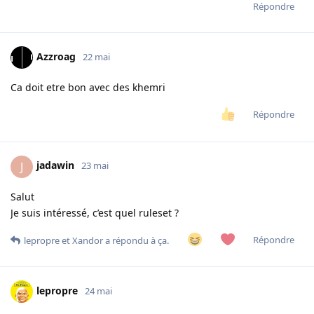
Répondre
Azzroag
22 mai
Ca doit etre bon avec des khemri
Répondre
jadawin
J
23 mai
Salut
Je suis intéressé, c’est quel ruleset ?
Répondre
lepropre
et
Xandor
a répondu à ça.
lepropre
24 mai