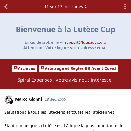
11
sur
12
messages
Bienvenue à la Lutèce Cup
En cas de problème =>
support@lutececup.org
Attention ! Votre login = votre adresse email
Archives
Arbitrage et Règles BB Avant Covid
Spiral Expenses : Votre avis nous intéresse !
Marco Gianni
29 déc. 2006
Salutations à tous les lutéciens et toutes les lutéciennes !
Etant donné que la Lutèce est LA ligue la plus importante de