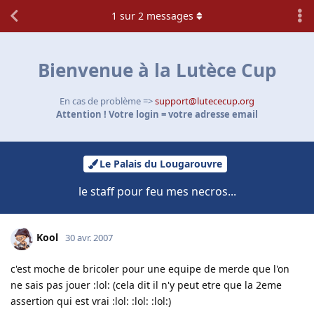
1
sur
2
messages
Bienvenue à la Lutèce Cup
En cas de problème =>
support@lutececup.org
Attention ! Votre login = votre adresse email
Le Palais du Lougarouvre
le staff pour feu mes necros...
Kool
30 avr. 2007
c'est moche de bricoler pour une equipe de merde que l'on
ne sais pas jouer :lol: (cela dit il n'y peut etre que la 2eme
assertion qui est vrai :lol: :lol: :lol:)