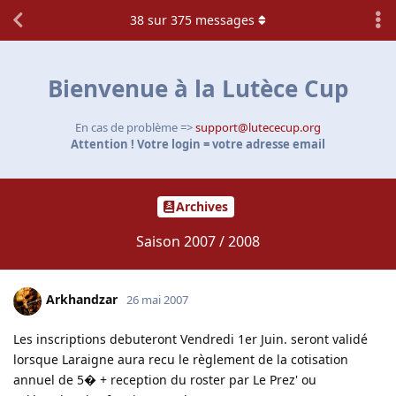
38
sur
375
messages
Bienvenue à la Lutèce Cup
En cas de problème =>
support@lutececup.org
Attention ! Votre login = votre adresse email
Archives
Saison 2007 / 2008
Arkhandzar
26 mai 2007
Les inscriptions debuteront Vendredi 1er Juin. seront validé
lorsque Laraigne aura recu le règlement de la cotisation
annuel de 5� + reception du roster par Le Prez' ou