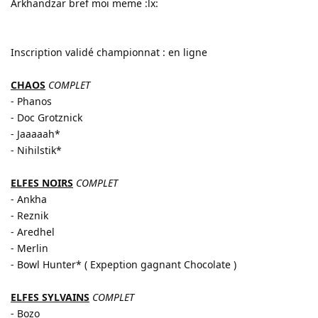
Arkhandzar bref moi meme :lx:
Inscription validé championnat : en ligne
CHAOS
COMPLET
- Phanos
- Doc Grotznick
- Jaaaaah*
- Nihilstik*
ELFES NOIRS
COMPLET
- Ankha
- Reznik
- Aredhel
- Merlin
- Bowl Hunter* ( Expeption gagnant Chocolate )
ELFES SYLVAINS
COMPLET
- Bozo