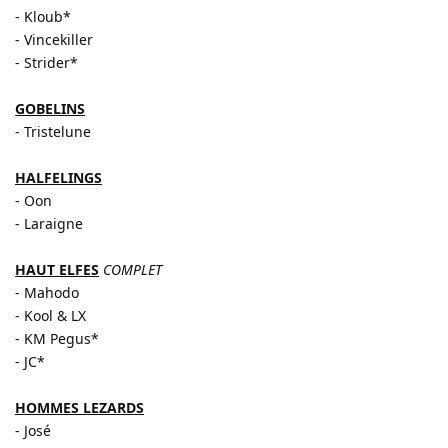
- Kloub*
- Vincekiller
- Strider*
GOBELINS
- Tristelune
HALFELINGS
- Oon
- Laraigne
HAUT ELFES
COMPLET
- Mahodo
- Kool & LX
- KM Pegus*
- JC*
HOMMES LEZARDS
- José