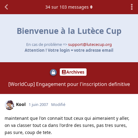
34
sur
103
messages
Bienvenue à la Lutèce Cup
En cas de problème =>
support@lutececup.org
Attention ! Votre login = votre adresse email
Archives
[WorldCup] Engagement pour l'inscription definitive
Kool
1 juin 2007
Modifié
maintenant que l'on connait tout ceux qui aimeraient y aller,
on va classer tout ca dans l'ordre des sures, pas tres sures,
pas sure, coup de tete.