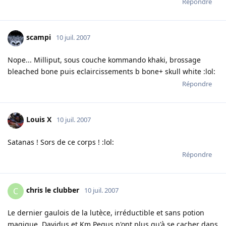
Répondre
scampi
10 juil. 2007
Nope... Milliput, sous couche kommando khaki, brossage
bleached bone puis eclaircissements b bone+ skull white :lol:
Répondre
Louis X
10 juil. 2007
Satanas ! Sors de ce corps ! :lol:
Répondre
chris le clubber
C
10 juil. 2007
Le dernier gaulois de la lutèce, irréductible et sans potion
magique. Davidus et Km Pegus n'ont plus qu'à se cacher dans