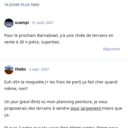
19 JOURS
PLUS TARD
scampi
31 août 2007
Pour le prochain Barnabowl, y'a une chiée de terrains en
vente à 30 ¤ pièce, superbes.
Répondre
thebs
3 sept. 2007
Euh 45¤ la moquette (+ les frais de port) ça fait cher quand
même, non?
Un jour (peut-être) vu mon planning peinture, je vous
proposerais des terrains à vendre
pour largement
moins que
ça.
Et puis à noter que les cases font 40mm contre 29mm pour