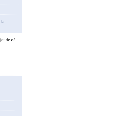
 la
et de dé....
Répondre