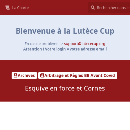
La Charte
Bienvenue à la Lutèce Cup
En cas de problème =>
support@lutececup.org
Attention ! Votre login = votre adresse email
Archives
Arbitrage et Règles BB Avant Covid
Esquive en force et Cornes