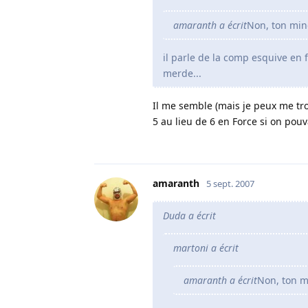
amaranth a écrit
Non, ton mino
il parle de la comp esquive en f
merde...
Il me semble (mais je peux me tro
5 au lieu de 6 en Force si on pouva
amaranth
5 sept. 2007
Duda a écrit
martoni a écrit
amaranth a écrit
Non, ton mi