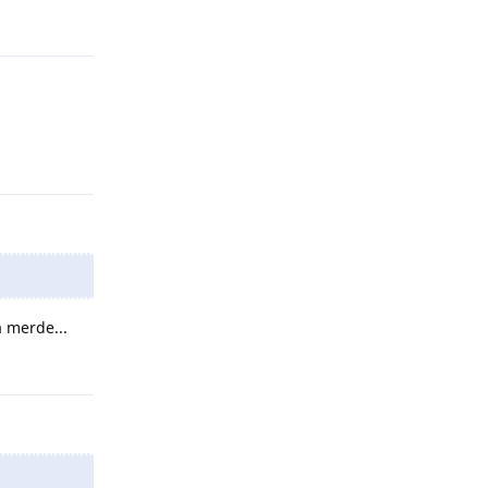
Répondre
Répondre
a merde...
Répondre