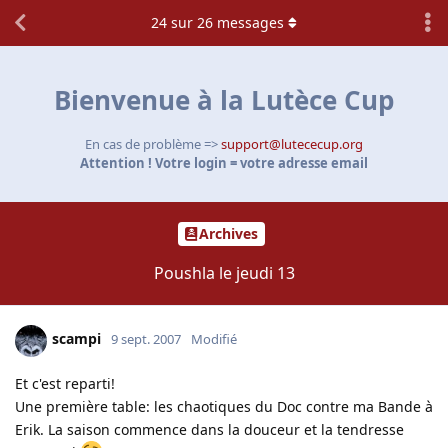
24
sur
26
messages
Bienvenue à la Lutèce Cup
En cas de problème =>
support@lutececup.org
Attention ! Votre login = votre adresse email
Archives
Poushla le jeudi 13
scampi
9 sept. 2007
Modifié
Et c'est reparti!
Une première table: les chaotiques du Doc contre ma Bande à
Erik. La saison commence dans la douceur et la tendresse