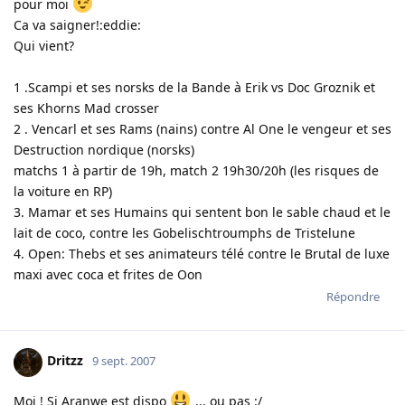
pour moi
Ca va saigner!:eddie:
Qui vient?
1 .Scampi et ses norsks de la Bande à Erik vs Doc Groznik et
ses Khorns Mad crosser
2 . Vencarl et ses Rams (nains) contre Al One le vengeur et ses
Destruction nordique (norsks)
matchs 1 à partir de 19h, match 2 19h30/20h (les risques de
la voiture en RP)
3. Mamar et ses Humains qui sentent bon le sable chaud et le
lait de coco, contre les Gobelischtroumphs de Tristelune
4. Open: Thebs et ses animateurs télé contre le Brutal de luxe
maxi avec coca et frites de Oon
Répondre
Dritzz
9 sept. 2007
Moi ! Si Aranwe est dispo
... ou pas :/