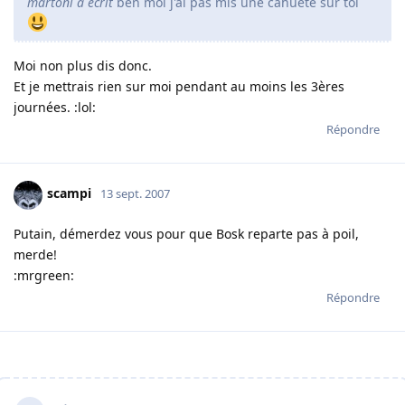
martoni a écrit
ben moi j'ai pas mis une cahuète sur toi
Moi non plus dis donc.
Et je mettrais rien sur moi pendant au moins les 3ères
journées. :lol:
Répondre
scampi
13 sept. 2007
Putain, démerdez vous pour que Bosk reparte pas à poil,
merde!
:mrgreen:
Répondre