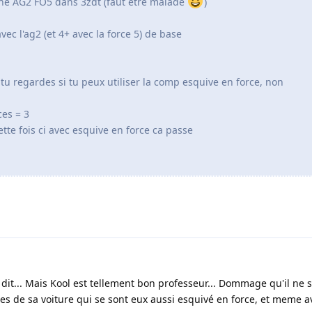
une AG2 FO5 dans 3zdt (faut etre malade
)
vec l'ag2 (et 4+ avec la force 5) de base
a tu regardes si tu peux utiliser la comp esquive en force, non
ces = 3
ette fois ci avec esquive en force ca passe
dit... Mais Kool est tellement bon professeur... Dommage qu'il ne s
es de sa voiture qui se sont eux aussi esquivé en force, et meme a