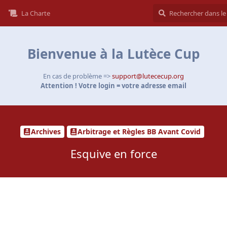
La Charte
Bienvenue à la Lutèce Cup
En cas de problème =>
support@lutececup.org
Attention ! Votre login = votre adresse email
Archives
Arbitrage et Règles BB Avant Covid
Esquive en force