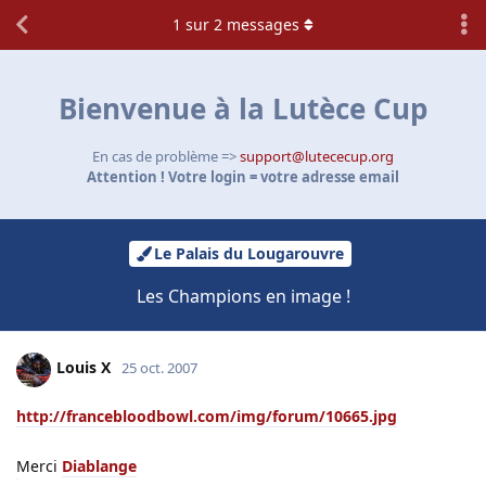
1
sur
2
messages
Bienvenue à la Lutèce Cup
En cas de problème =>
support@lutececup.org
Attention ! Votre login = votre adresse email
Le Palais du Lougarouvre
Les Champions en image !
Louis X
25 oct. 2007
http://francebloodbowl.com/img/forum/10665.jpg
Merci
Diablange