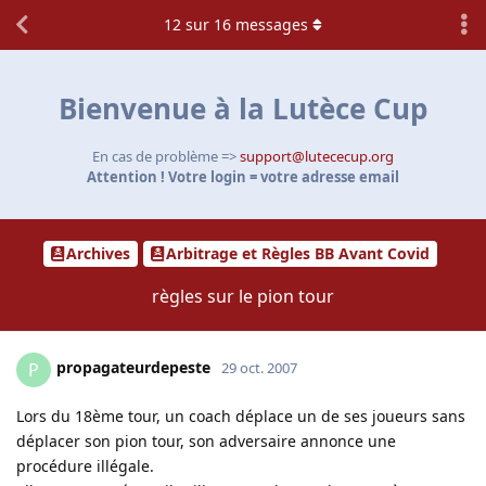
12
sur
16
messages
Bienvenue à la Lutèce Cup
En cas de problème =>
support@lutececup.org
Attention ! Votre login = votre adresse email
Archives
Arbitrage et Règles BB Avant Covid
règles sur le pion tour
propagateurdepeste
P
29 oct. 2007
Lors du 18ème tour, un coach déplace un de ses joueurs sans
déplacer son pion tour, son adversaire annonce une
procédure illégale.