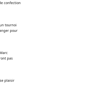
e confection
 un tournoi
ranger pour
 Marc
ront pas
e plaisir
Répondre