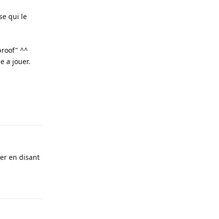
e qui le
proof" ^^
e a jouer.
Répondre
er en disant
Répondre