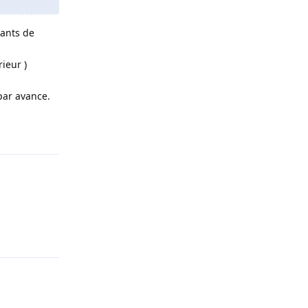
pants de
rieur )
par avance.
Répondre
Répondre