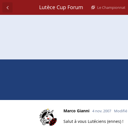
Lutèce Cup Forum
Le Championnat
Marco Gianni
4 nov. 2007
Modifié
Salut à vous Lutéciens (ennes) !