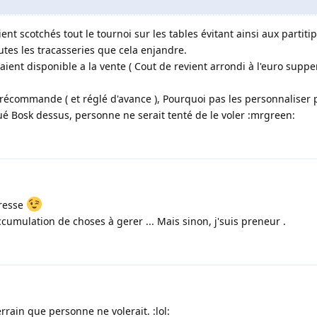
ient scotchés tout le tournoi sur les tables évitant ainsi aux partiti
utes les tracasseries que cela enjandre.
raient disponible a la vente ( Cout de revient arrondi à l'euro suppe
 précommande ( et réglé d'avance ), Pourquoi pas les personnaliser 
é Bosk dessus, personne ne serait tenté de le voler :mrgreen:
éresse
accumulation de choses à gerer ... Mais sinon, j'suis preneur .
errain que personne ne volerait. :lol: