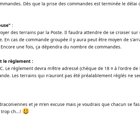
mandes. Dès que la prise des commandes est terminée le délai d
ouse"
:
yer des terrains par la Poste. Il faudra attendre de se croiser sur
tre. En cas de commande groupée il y aura peut être moyen de s'ar
... Encore une fois, ça dépendra du nombre de commandes.
t le règlement :
 TTC. Le règlement devra m'être adressé (chèque de 18 ¤ à l'ordre de
ande. Les terrains qui n'auront pas été préalablement réglés ne se
 draconiennes et je m'en excuse mais je voudrais que chacun se fass
trop ch...!