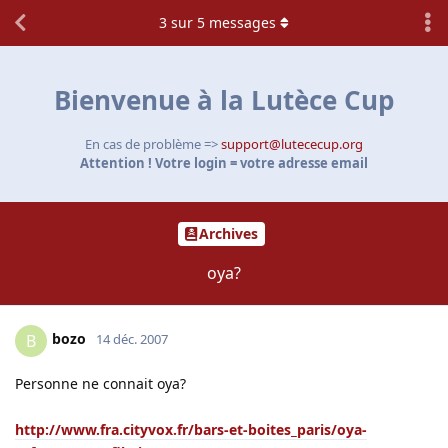
3
sur
5
messages
Bienvenue à la Lutèce Cup
En cas de problème =>
support@lutececup.org
Attention ! Votre login = votre adresse email
Archives
oya?
bozo
B
14 déc. 2007
Personne ne connait oya?
http://www.fra.cityvox.fr/bars-et-boites_paris/oya-