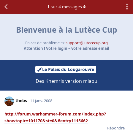
1
sur
4
messages
Bienvenue à la Lutèce Cup
En cas de problème =>
support@lutececup.org
Attention ! Votre login = votre adresse email
Le Palais du Lougarouvre
Des Khemris version miaou
thebs
11 janv. 2008
http://forum.warhammer-forum.com/index.php?
showtopic=101170&st=0&#entry1115662
Répondre