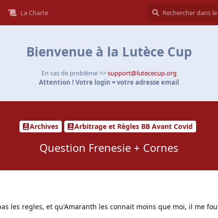
La Charte
Bienvenue à la Lutèce Cup
En cas de problème =>
support@lutececup.org
Attention ! Votre login = votre adresse email
Archives
Arbitrage et Règles BB Avant Covid
Question Frenesie + Cornes
pas les regles, et qu'Amaranth les connait moins que moi, il me fou