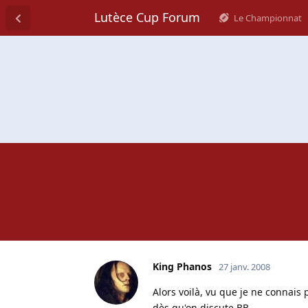
Lutèce Cup Forum
Le Championnat
King Phanos
27 janv. 2008
Alors voilà, vu que je ne connais 
dès qu'on discute BB.