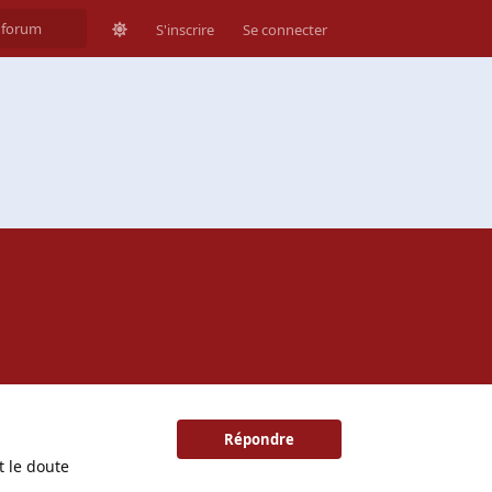
S'inscrire
Se connecter
Répondre
t le doute