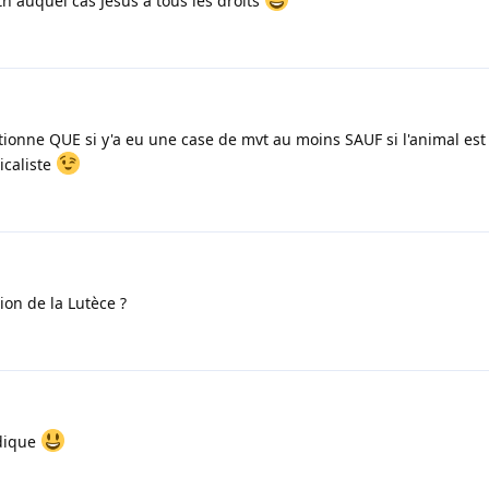
h auquel cas Jesus a tous les droits
tionne QUE si y'a eu une case de mvt au moins SAUF si l'animal est
icaliste
on de la Lutèce ?
udique