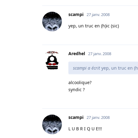
scampi
27 janv. 2008
yep, un truc en (h)ic (sic)
Aredhel
27 janv. 2008
scampi a écrit
yep, un truc en (h)
alcoolique?
syndic ?
scampi
27 janv. 2008
L U B R I Q U E!!!