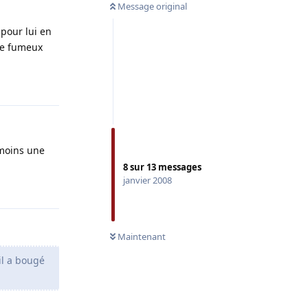
Message original
 pour lui en
 le fumeux
Répondre
 moins une
8
sur
13
messages
janvier 2008
Répondre
Maintenant
il a bougé