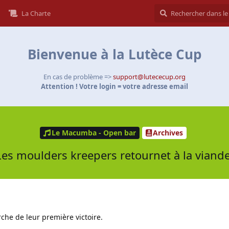
La Charte
Bienvenue à la Lutèce Cup
En cas de problème =>
support@lutececup.org
Attention ! Votre login = votre adresse email
Le Macumba - Open bar
Archives
Les moulders kreepers retournet à la viande
erche de leur première victoire.