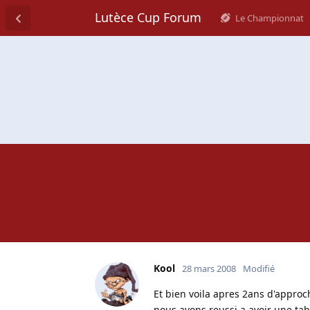
Lutèce Cup Forum
Le Championnat
Kool
28 mars 2008
Modifié
Et bien voila apres 2ans d'approch
nous avons reussi a avoir une tab