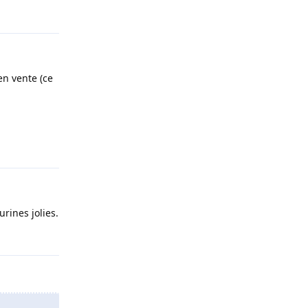
Répondre
en vente (ce
Répondre
urines jolies.
Répondre