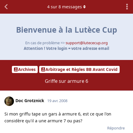
4
sur
8
messages
Bienvenue à la Lutèce Cup
En cas de problème =>
support@lutececup.org
Attention ! Votre login = votre adresse email
Archives
Arbitrage et Règles BB Avant Covid
Griffe sur armure 6
Doc Grotznick
19 avr. 2008
Si mon griffu tape un gars à armure 6, est ce que l'on
considère qu'il a une armure 7 ou pas?
Répondre