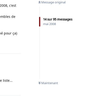
Message original
008, c'est
sembles de
14
sur
95
messages
mai 2008
né pour ça)
Répondre
 liste...
Maintenant
Répondre