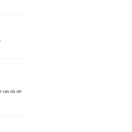
Répondre
é
Répondre
le cas où on
Répondre