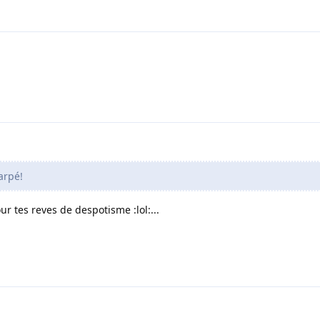
arpé!
r tes reves de despotisme :lol:...