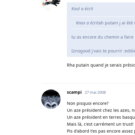
Kool a écrit
Knox a écrit
ah putain j ai été
tu as encore du chemin a faire 
Iznogood j'vais te pourrir :eddi
Rha putain quand je serais prési
scampi
27 mai 2008
Non pisquoi encore?
Un aze président chez les azes, n
Un aze président en terres basque
Mais là, c'est carrément un trust!
Pis d'abord t'es pas encore assez