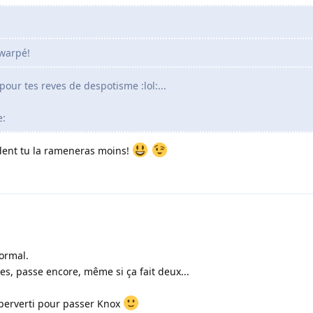
 warpé!
pour tes reves de despotisme :lol:...
e:
dent tu la rameneras moins!
ormal.
s, passe encore, même si ça fait deux...
 perverti pour passer Knox