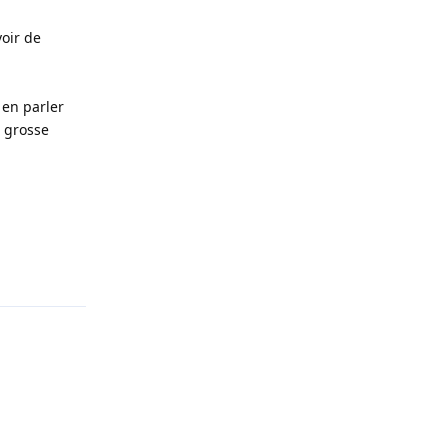
voir de
 en parler
e grosse
Répondre
Répondre