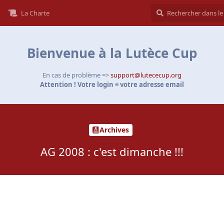
La Charte
Bienvenue à la Lutèce Cup
En cas de problème =>
support@lutececup.org
Attention ! Votre login = votre adresse email
Archives
AG 2008 : c'est dimanche !!!