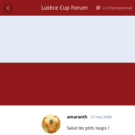
Lutèce Cup Forum
Le Championnat
amaranth
27 mai 2008
Salut les ptits loups !