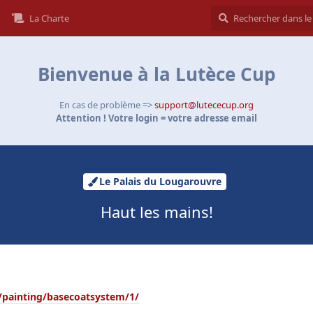
La Charte
Bienvenue à la Lutèce Cup
En cas de problème =>
support@lutececup.org
Attention ! Votre login = votre adresse email
Le Palais du Lougarouvre
Haut les mains!
painting/basecoatsystem/1/