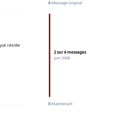
Répondre
Message original
 que reside
2
sur
6
messages
juin 2008
Répondre
Maintenant
Répondre