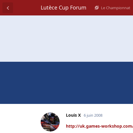
Lutèce Cup Forum
Le Championnat
Louis X
6 juin 2008
http://uk.games-workshop.com/