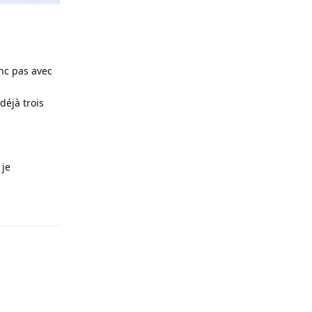
onc pas avec
déjà trois
 je
Répondre
Répondre