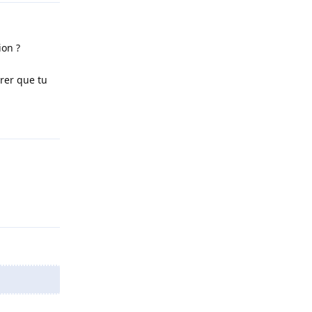
ion ?
trer que tu
Répondre
Répondre