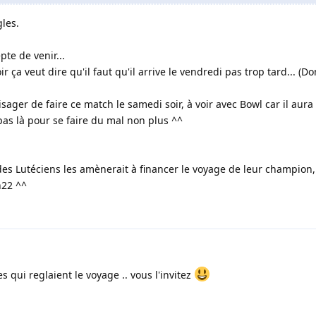
gles.
pte de venir...
r ça veut dire qu'il faut qu'il arrive le vendredi pas trop tard... (D
isager de faire ce match le samedi soir, à voir avec Bowl car il aura 
pas là pour se faire du mal non plus ^^
es Lutéciens les amènerait à financer le voyage de leur champion,
h22 ^^
s qui reglaient le voyage .. vous l'invitez