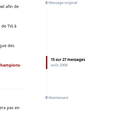
Message original
wl afin de
 de TV) à
igue des
15
sur
27
messages
-champions-
août 2008
Répondre
Maintenant
sera pas en
Répondre