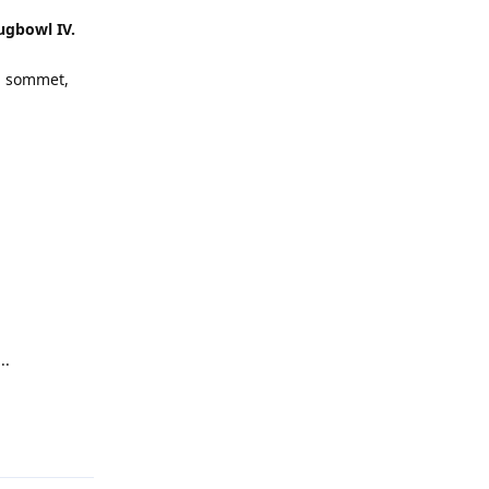
ugbowl IV.
au sommet,
..
Répondre