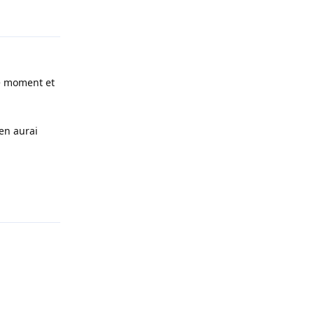
Répondre
ce moment et
'en aurai
Répondre