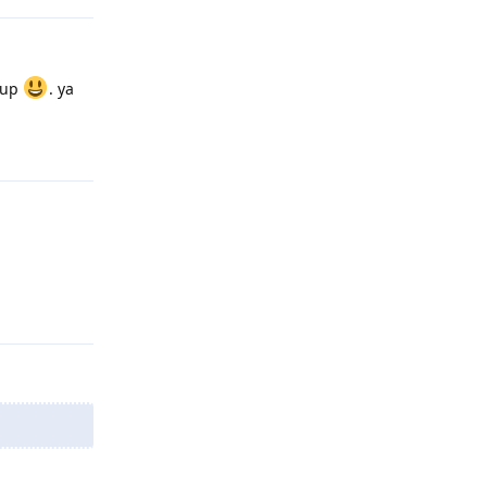
 cup
. ya
Répondre
Répondre