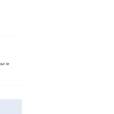
Répondre
our le
Répondre