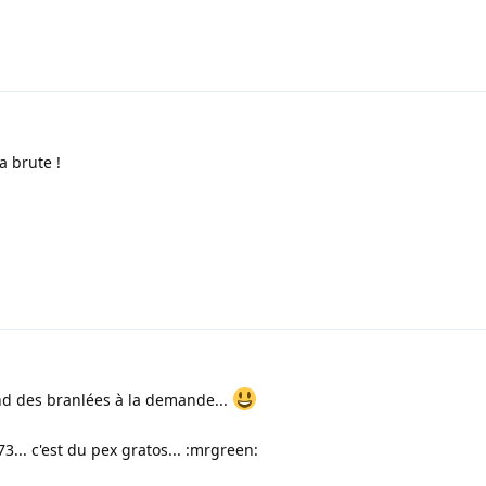
a brute !
nd des branlées à la demande...
.. c'est du pex gratos... :mrgreen: