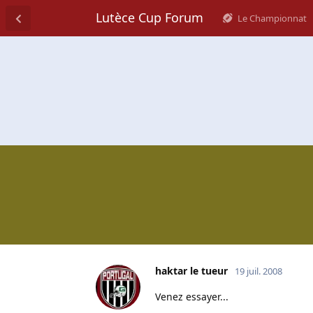
Lutèce Cup Forum
Le Championnat
haktar le tueur
19 juil. 2008
Venez essayer...