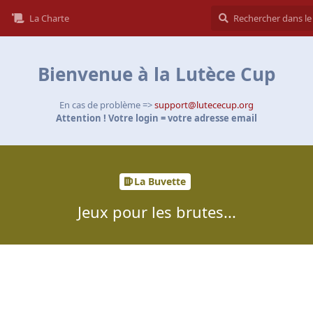
La Charte
Bienvenue à la Lutèce Cup
En cas de problème =>
support@lutececup.org
Attention ! Votre login = votre adresse email
La Buvette
Jeux pour les brutes...