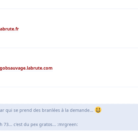
labrute.fr
/gobsauvage.labrute.com
ar qui se prend des branlées à la demande...
73... c'est du pex gratos... :mrgreen: