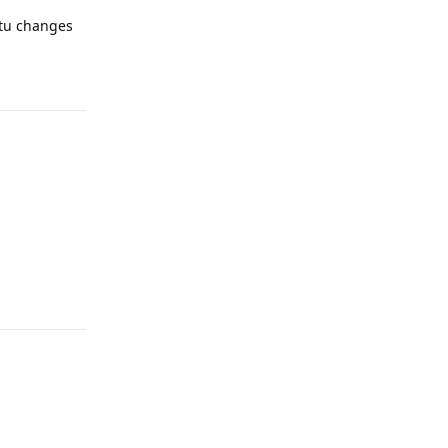
 tu changes
Répondre
Répondre
Répondre