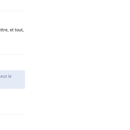
tre, et tout,
Répondre
peut le
Répondre