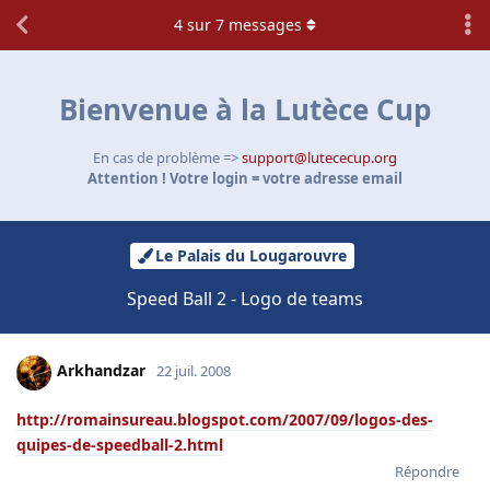
4
sur
7
messages
Bienvenue à la Lutèce Cup
En cas de problème =>
support@lutececup.org
Attention ! Votre login = votre adresse email
Le Palais du Lougarouvre
Speed Ball 2 - Logo de teams
Arkhandzar
22 juil. 2008
http://romainsureau.blogspot.com/2007/09/logos-des-
quipes-de-speedball-2.html
Répondre