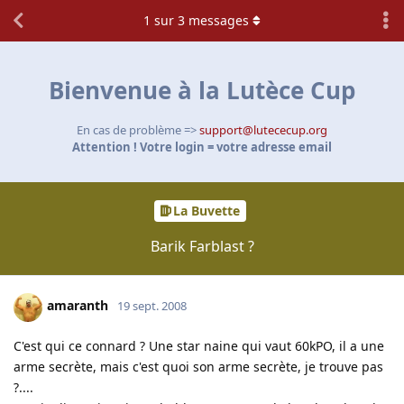
1
sur
3
messages
Bienvenue à la Lutèce Cup
En cas de problème =>
support@lutececup.org
Attention ! Votre login = votre adresse email
La Buvette
Barik Farblast ?
amaranth
19 sept. 2008
C'est qui ce connard ? Une star naine qui vaut 60kPO, il a une
arme secrète, mais c'est quoi son arme secrète, je trouve pas
?....