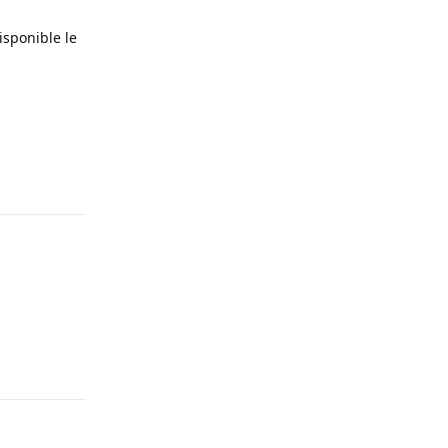
isponible le
Répondre
Répondre