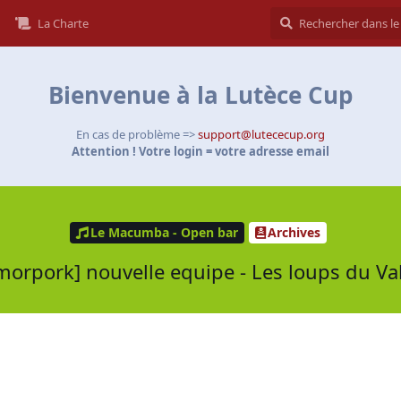
La Charte
Bienvenue à la Lutèce Cup
En cas de problème =>
support@lutececup.org
Attention ! Votre login = votre adresse email
Le Macumba - Open bar
Archives
orpork] nouvelle equipe - Les loups du V