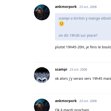
ankmorpork
23 oct. 2008
scampi a écrit
on y mange etboit
on dit 19h30 sur place?
plutot 19H45-20H, je finis le boul
scampi
23 oct. 2008
ok alors j'y serais vers 19h45 mais
ankmorpork
23 oct. 2008
Ok à mardi prochain