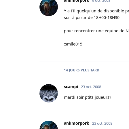
ankmorpork
9 oct. 2008
Y a t'il quelqu'un de disponible 
soir à partir de 18H00-18H30
pour rencontrer une équipe de 
:smile015:
14 JOURS
PLUS TARD
scampi
23 oct. 2008
mardi soir ptits joueurs?
ankmorpork
23 oct. 2008