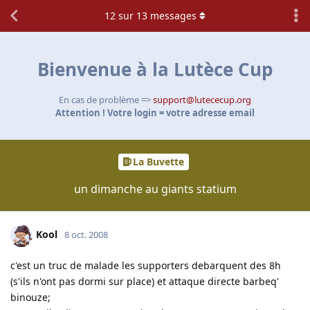
12
sur
13
messages
Bienvenue à la Lutèce Cup
En cas de problème =>
support@lutececup.org
Attention ! Votre login = votre adresse email
La Buvette
un dimanche au giants statium
Kool
8 oct. 2008
c'est un truc de malade les supporters debarquent des 8h
(s'ils n'ont pas dormi sur place) et attaque directe barbeq'
binouze;