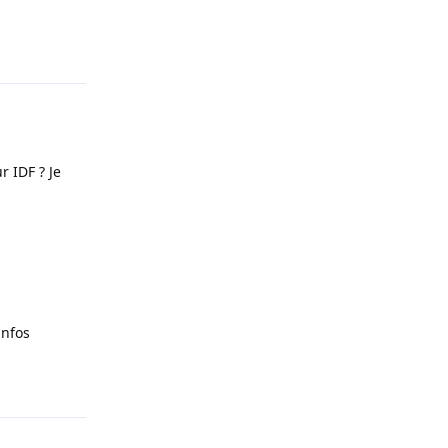
Répondre
r IDF ? Je
infos
Répondre