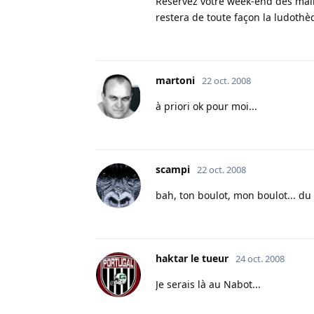
Réservez votre week-end dès maint
restera de toute façon la ludoth
martoni
22 oct. 2008
à priori ok pour moi...
scampi
22 oct. 2008
bah, ton boulot, mon boulot... du
haktar le tueur
24 oct. 2008
Je serais là au Nabot...