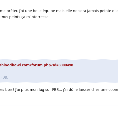
 préter. J'ai une belle équipe mais elle ne sera jamais peinte d'ic
tous peints ça m'interresse.
cebloodbowl.com/forum.php?Id=3009498
 FBB.
s bois? J'ai plus mon log sur FBB... j'ai dû le laisser chez une copin