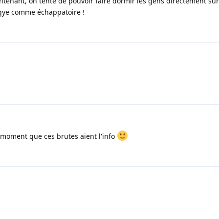
enant, on tente de pouvoir faire dormir les gens directement sur 
èqye comme échappatoire !
 moment que ces brutes aient l'info