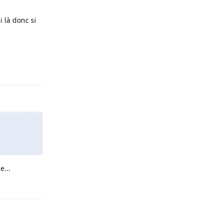
i là donc si
Répondre
e...
Répondre