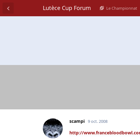
Lutèce Cup Forum
Le Championnat
scampi
9 oct. 2008
http://www.francebloodbowl.c