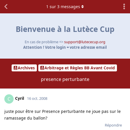
1
sur
3
messages
Bienvenue à la Lutèce Cup
En cas de problème =>
support@lutececup.org
Attention ! Votre login = votre adresse email
Archives
Arbitrage et Règles BB Avant Covid
presence perturbante
Cyril
C
16 oct. 2008
juste pour être sur Presence perturbante ne joue pas sur le
ramassage du ballon?
Répondre