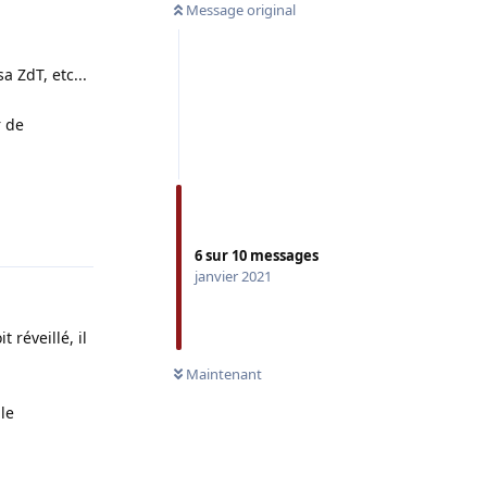
Message original
a ZdT, etc...
r de
Répondre
6
sur
10
messages
janvier 2021
 réveillé, il
Maintenant
 le
Répondre