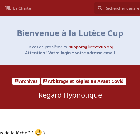
La Charte
Bienvenue à la Lutèce Cup
En cas de problème =>
support@lutececup.org
Attention ! Votre login = votre adresse email
Archives
Arbitrage et Règles BB Avant Covid
Regard Hypnotique
s de la lèche ?!?
)