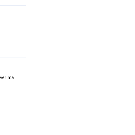
Répondre
ever ma
Répondre