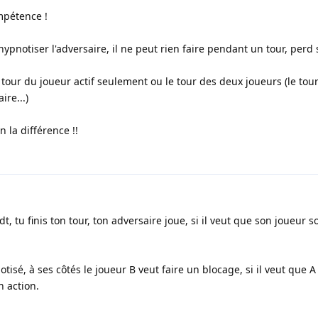
mpétence !
à hypnotiser l'adversaire, il ne peut rien faire pendant un tour, perd s
e tour du joueur actif seulement ou le tour des deux joueurs (le tou
ire...)
n la différence !!
, tu finis ton tour, ton adversaire joue, si il veut que son joueur soit
tisé, à ses côtés le joueur B veut faire un blocage, si il veut que A
n action.