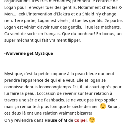
organisations très très méchantes) prennent le contrôle de
Logan pour l'envoyer tuer des gentils. Notamment chez les X-
Men... :eek L'intervention d'Elektra et du Shield n'y change
rien. 1ere partie, Logan est vénèr', il tue les gentils. 2e partie,
Logan est vénèr' d'avoir tuer des gentils, il tue les méchants.
Ca vient de sortir en français. Que du bonheur! En bonus, un
super méchant qui fait vraiment flipper.
-
Wolverine get Mystique
Mystique, c'est la petite coquine à la peau bleue qui peut
prendre l'apparence de qui elle veut. Elle et logan se
connaisse depuis loooooongtemps. Ici, il lui court après pour
lui faire la peau. L'occasion de revenir sur leur relation à
travers une série de flashbacks. Je ne veux pas trop spoiler
mais ça remonte à plus loin que le siècle dernier.
Sinon,
ces deux là ont une relation vraiment bizarre!
On y reviendra dans
House of M
de
Coipel
.