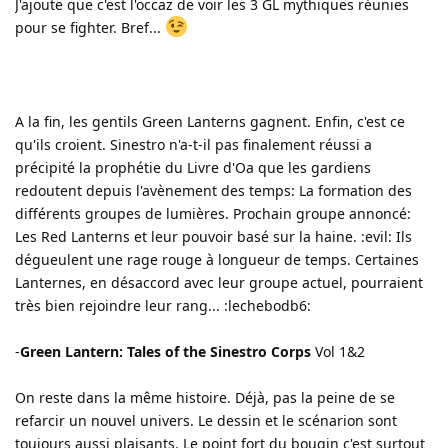
J'ajoute que c'est l'occaz de voir les 3 GL mythiques réunies
pour se fighter. Bref...
A la fin, les gentils Green Lanterns gagnent. Enfin, c'est ce
qu'ils croient. Sinestro n'a-t-il pas finalement réussi a
précipité la prophétie du Livre d'Oa que les gardiens
redoutent depuis l'avènement des temps: La formation des
différents groupes de lumières. Prochain groupe annoncé:
Les Red Lanterns et leur pouvoir basé sur la haine. :evil: Ils
dégueulent une rage rouge à longueur de temps. Certaines
Lanternes, en désaccord avec leur groupe actuel, pourraient
très bien rejoindre leur rang... :lechebodb6:
-
Green Lantern: Tales of the Sinestro Corps
Vol 1&2
On reste dans la même histoire. Déjà, pas la peine de se
refarcir un nouvel univers. Le dessin et le scénarion sont
toujours aussi plaisants. Le point fort du bouqin c'est surtout