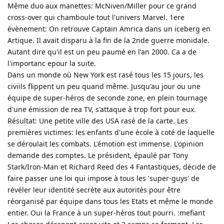
Même duo aux manettes: McNiven/Miller pour ce grand
cross-over qui chamboule tout l'univers Marvel. 1ere
évènement: On retrouve Captain Amrica dans un iceberg en
Artique. Il avait disparu à la fin de la 2nde guerre monidale.
Autant dire qu'il est un peu paumé en l'an 2000. Ca a de
l'importanc epour la suite.
Dans un monde où New York est rasé tous les 15 jours, les
civiils flippent un peu quand même. Jusqu'au jour ou une
équipe de super-héros de seconde zone, en plein tournage
d'une émission de rea TV, s'attaque à trop fort pour eux.
Résultat: Une petite ville des USA rasé de la carte. Les
premières victimes: les enfants d'une école à coté de laquelle
se déroulait les combats. L'émotion est immense. L'opinion
demande des comptes. Le président, épaulé par Tony
Stark/Iron-Man et Richard Reed des 4 Fantastiques, décide de
faire passer une loi qui impose à tous les 'super-guys' de
révéler leur identité secrète aux autorités pour être
réorganisé par équipe dans tous les Etats et même le monde
entier. Oui la France à un super-héros tout pourri. :mefiant