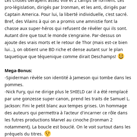
Les choses dérapent assez vite et 2 camps se forment. Les
pro-législation, dirigés par Ironman, et les anti, dirigés par
Captain America. Pour lui, la liberté individuelle, c'est sacré.
Bref, des Vilains à qui on a promis une amnistie font la
chasse aux super-héros qui refusent de révéler qui ils sont.
Autant dire que tout le monde s'engraine. Par-dessus on
ajoute des vrais morts et le retour de Thor (mais est-ce bien
lui...), on obtient une BD riche et dense autant sur le plan
taquetique que téquenique comme dirait Deschamps!
Mega-Bonus:
-Spiderman révèle son identité à Jameson qui tombe dans les
pommes.
-Nick Fury, qui ne dirige plus le SHIELD car il a été remplacé
par une gonzesse super-canon, prend les traits de Samuel L.
Jackson: Fini le petit blanc aux tempes grises. Un hommage
des auteurs qui permettra à l'acteur d'incarner ce rôle dans
les futres productions Marvel au cinoche (Ironman 2
notamment). La boucle est bouclé. On le voit surtout dans les
préquels du titres.