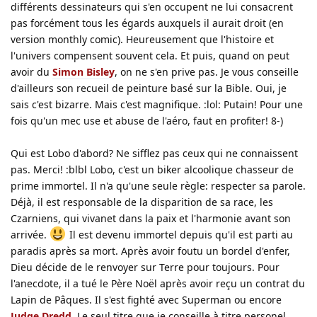
différents dessinateurs qui s'en occupent ne lui consacrent
pas forcément tous les égards auxquels il aurait droit (en
version monthly comic). Heureusement que l'histoire et
l'univers compensent souvent cela. Et puis, quand on peut
avoir du
Simon Bisley
, on ne s'en prive pas. Je vous conseille
d'ailleurs son recueil de peinture basé sur la Bible. Oui, je
sais c'est bizarre. Mais c'est magnifique. :lol: Putain! Pour une
fois qu'un mec use et abuse de l'aéro, faut en profiter! 8-)
Qui est Lobo d'abord? Ne sifflez pas ceux qui ne connaissent
pas. Merci! :blbl Lobo, c'est un biker alcoolique chasseur de
prime immortel. Il n'a qu'une seule règle: respecter sa parole.
Déjà, il est responsable de la disparition de sa race, les
Czarniens, qui vivanet dans la paix et l'harmonie avant son
arrivée.
Il est devenu immortel depuis qu'il est parti au
paradis après sa mort. Après avoir foutu un bordel d'enfer,
Dieu décide de le renvoyer sur Terre pour toujours. Pour
l'anecdote, il a tué le Père Noël après avoir reçu un contrat du
Lapin de Pâques. Il s'est fighté avec Superman ou encore
Judge Dredd
. Le seul titre que je conseille à titre personel,