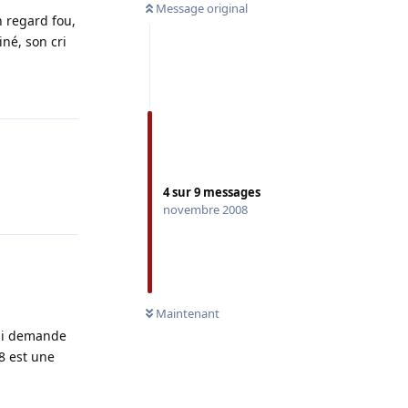
Message original
n regard fou,
iné, son cri
Répondre
4
sur
9
messages
Répondre
novembre 2008
Maintenant
 lui demande
8 est une