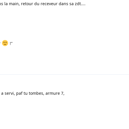
s la main, retour du receveur dans sa zdt....
r
!"
i a servi, paf tu tombes, armure 7,