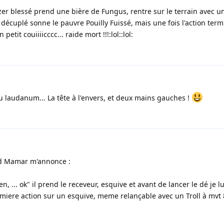
tzer blessé prend une bière de Fungus, rentre sur le terrain avec u
e décuplé sonne le pauvre Pouilly Fuissé, mais une fois l'action term
tit couiiiicccc... raide mort !!!:lol::lol:
u laudanum... La tête à l'envers, et deux mains gauches !
d Mamar m'annonce :
n, ... ok" il prend le receveur, esquive et avant de lancer le dé je
remiere action sur un esquive, meme relançable avec un Troll à mvt 