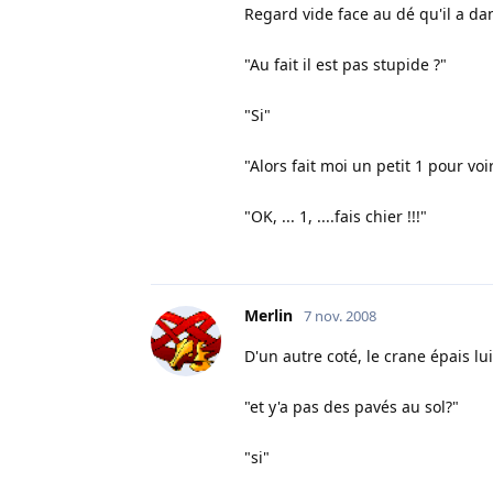
Regard vide face au dé qu'il a dan
"Au fait il est pas stupide ?"
"Si"
"Alors fait moi un petit 1 pour voi
"OK, ... 1, ....fais chier !!!"
Merlin
7 nov. 2008
D'un autre coté, le crane épais lu
"et y'a pas des pavés au sol?"
"si"