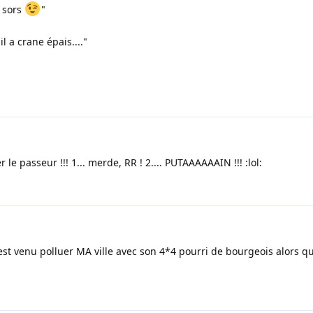
u sors
"
l a crane épais...."
 le passeur !!! 1... merde, RR ! 2.... PUTAAAAAAIN !!! :lol:
l est venu polluer MA ville avec son 4*4 pourri de bourgeois alors qu