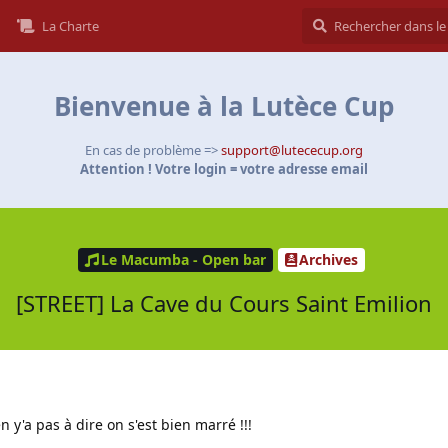
La Charte
Bienvenue à la Lutèce Cup
En cas de problème =>
support@lutececup.org
Attention ! Votre login = votre adresse email
Le Macumba - Open bar
Archives
[STREET] La Cave du Cours Saint Emilion
n y'a pas à dire on s'est bien marré !!!