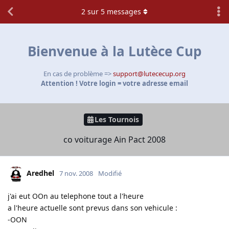
2
sur
5
messages
Bienvenue à la Lutèce Cup
En cas de problème =>
support@lutececup.org
Attention ! Votre login = votre adresse email
Les Tournois
co voiturage Ain Pact 2008
Aredhel
7 nov. 2008
Modifié
j'ai eut OOn au telephone tout a l'heure
a l'heure actuelle sont prevus dans son vehicule :
-OON