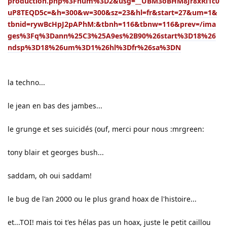
production.php%3Fnum%3D2&usg=__UBM3oBHM8Jr8xRl1c0
uP8TEQD5c=&h=300&w=300&sz=23&hl=fr&start=27&um=1&
tbnid=rywBcHpJ2pAPhM:&tbnh=116&tbnw=116&prev=/ima
ges%3Fq%3Dann%25C3%25A9es%2B90%26start%3D18%26
ndsp%3D18%26um%3D1%26hl%3Dfr%26sa%3DN
la techno...
le jean en bas des jambes...
le grunge et ses suicidés (ouf, merci pour nous :mrgreen:
tony blair et georges bush...
saddam, oh oui saddam!
le bug de l'an 2000 ou le plus grand hoax de l'histoire...
et...TOI! mais toi t'es hélas pas un hoax, juste le petit caillou